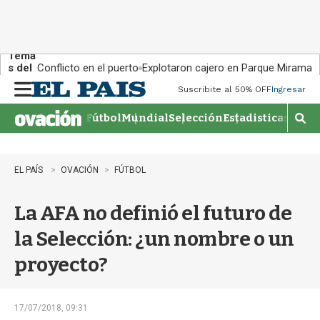
Tema
s del
Conflicto en el puerto
Explotaron cajero en Parque Miramar
día:
Suscribite al 50% OFF
Ingresar
M
e
Fútbol
Mundial
Selección
Estadisticas
Agen
n
M
u
o
s
t
EL PAÍS
OVACIÓN
FÚTBOL
r
a
La AFA no definió el futuro de
r
b
la Selección: ¿un nombre o un
�
s
proyecto?
q
u
e
d
17/07/2018, 09:31