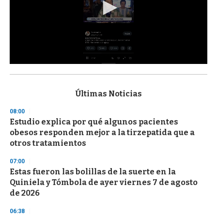
0
s
e
c
Últimas Noticias
o
n
08:00
d
Estudio explica por qué algunos pacientes
s
o
obesos responden mejor a la tirzepatida que a
f
otros tratamientos
3
3
s
07:00
e
Estas fueron las bolillas de la suerte en la
c
Quiniela y Tómbola de ayer viernes 7 de agosto
o
n
de 2026
d
s
06:38