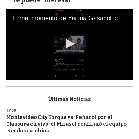
Te puede interesar
El mal momento de Yanina Gasañol con un hincha argentino en "Subrayado"
0
s
e
c
Últimas Noticias
o
n
17:00
d
Montevideo City Torque vs. Peñarol por el
s
o
Clausura en vivo: el Mirasol confirmó el equipo
f
con dos cambios
3
3