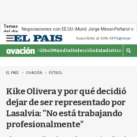
Temas
Negociaciones con EE.UU.
Murió Jorge Messi
Peñarol vs
del día:
Suscribite al 50% OFF
Ingresar
M
e
Fútbol
Mundial
Selección
Estadisticas
Agen
n
M
u
o
s
t
EL PAÍS
OVACIÓN
FÚTBOL
r
a
Kike Olivera y por qué decidió
r
b
dejar de ser representado por
�
s
Lasalvia: "No está trabajando
q
u
profesionalmente"
e
d