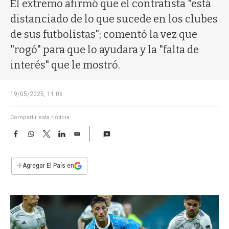
a
El extremo afirmó que el contratista "está
distanciado de lo que sucede en los clubes
de sus futbolistas"; comentó la vez que
"rogó" para que lo ayudara y la "falta de
interés" que le mostró.
19/05/2025, 11:06
Compartir esta noticia
F
W
T
L
E
a
h
w
i
m
c
a
i
n
a
e
t
t
k
i
+
Agregar El País en
b
s
t
e
l
o
A
e
d
o
p
r
I
k
p
n