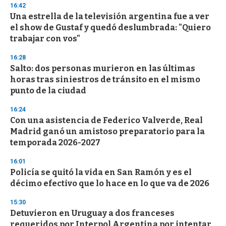
s
16:42
e
Una estrella de la televisión argentina fue a ver
c
el show de Gustaf y quedó deslumbrada: "Quiero
o
n
trabajar con vos"
d
s
16:28
Salto: dos personas murieron en las últimas
horas tras siniestros de tránsito en el mismo
punto de la ciudad
16:24
Con una asistencia de Federico Valverde, Real
Madrid ganó un amistoso preparatorio para la
temporada 2026-2027
16:01
Policía se quitó la vida en San Ramón y es el
décimo efectivo que lo hace en lo que va de 2026
15:30
Detuvieron en Uruguay a dos franceses
requeridos por Interpol Argentina por intentar