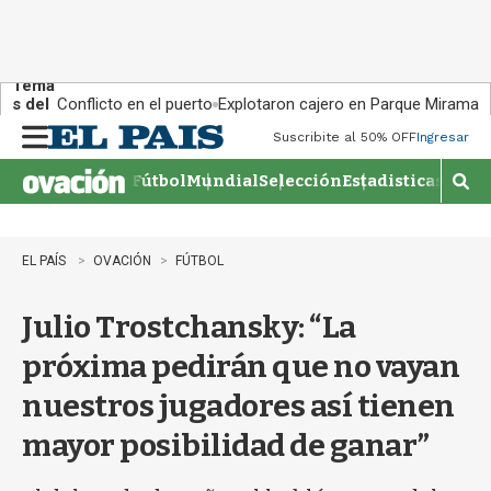
Tema
s del
Conflicto en el puerto
Explotaron cajero en Parque Miramar
día:
Suscribite al 50% OFF
Ingresar
M
e
Fútbol
Mundial
Selección
Estadisticas
Agen
n
M
u
o
s
t
EL PAÍS
OVACIÓN
FÚTBOL
r
a
Julio Trostchansky: “La
r
b
próxima pedirán que no vayan
�
s
nuestros jugadores así tienen
q
u
mayor posibilidad de ganar”
e
d