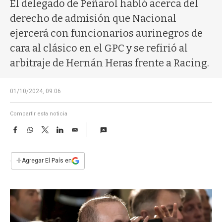
a
El delegado de Peñarol habló acerca del
derecho de admisión que Nacional
ejercerá con funcionarios aurinegros de
cara al clásico en el GPC y se refirió al
arbitraje de Hernán Heras frente a Racing.
01/10/2024, 09:06
Compartir esta noticia
F
W
T
L
E
a
h
w
i
m
c
a
i
n
a
e
t
t
k
i
+
Agregar El País en
b
s
t
e
l
o
A
e
d
o
p
r
I
k
p
n