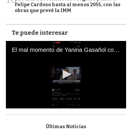
Felipe Cardoso hasta al menos 2055, con las
obras que prevé la IMM
Te puede interesar
El mal momento de Yanina Gasañol con un hincha argentino en "Subrayado"
0
s
e
c
Últimas Noticias
o