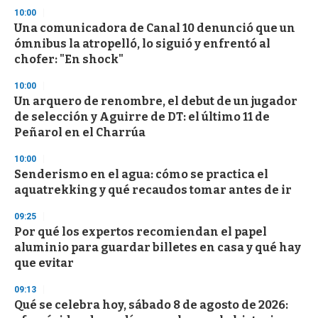
n
10:00
d
Una comunicadora de Canal 10 denunció que un
s
o
ómnibus la atropelló, lo siguió y enfrentó al
f
chofer: "En shock"
3
3
s
10:00
e
Un arquero de renombre, el debut de un jugador
c
de selección y Aguirre de DT: el último 11 de
o
n
Peñarol en el Charrúa
d
s
10:00
Senderismo en el agua: cómo se practica el
aquatrekking y qué recaudos tomar antes de ir
09:25
Por qué los expertos recomiendan el papel
aluminio para guardar billetes en casa y qué hay
que evitar
09:13
Qué se celebra hoy, sábado 8 de agosto de 2026: