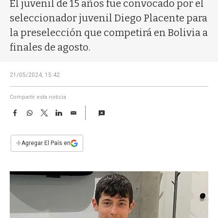
a
El juvenil de 15 años fue convocado por el
seleccionador juvenil Diego Placente para
la preselección que competirá en Bolivia a
finales de agosto.
21/05/2024, 15:42
Compartir esta noticia
F
W
T
L
E
a
h
w
i
m
c
a
i
n
a
e
t
t
k
i
+
Agregar El País en
b
s
t
e
l
o
A
e
d
o
p
r
I
k
p
n