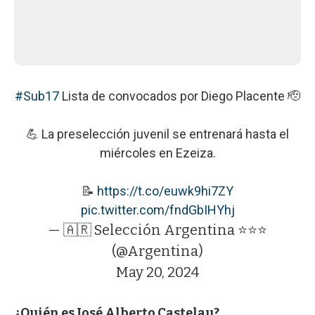
#Sub17
Lista de convocados por Diego Placente 🫡
💪 La preselección juvenil se entrenará hasta el
miércoles en Ezeiza.
📝
https://t.co/euwk9hi7ZY
pic.twitter.com/fndGbIHYhj
— 🇦🇷 Selección Argentina ⭐⭐⭐
(@Argentina)
May 20, 2024
¿Quién es José Alberto Castelau?