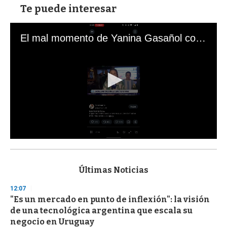
Te puede interesar
El mal momento de Yanina Gasañol con un hincha argentino en "Subrayado"
0
s
e
c
Últimas Noticias
o
n
12:07
d
"Es un mercado en punto de inflexión": la visión
s
o
de una tecnológica argentina que escala su
f
negocio en Uruguay
3