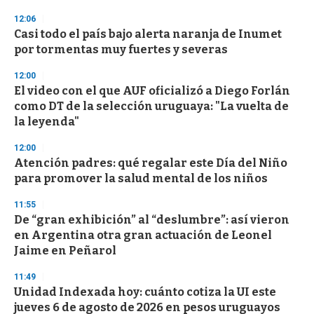
3
s
12:06
e
Casi todo el país bajo alerta naranja de Inumet
c
por tormentas muy fuertes y severas
o
n
d
12:00
s
El video con el que AUF oficializó a Diego Forlán
como DT de la selección uruguaya: "La vuelta de
la leyenda"
12:00
Atención padres: qué regalar este Día del Niño
para promover la salud mental de los niños
11:55
De “gran exhibición” al “deslumbre”: así vieron
en Argentina otra gran actuación de Leonel
Jaime en Peñarol
11:49
Unidad Indexada hoy: cuánto cotiza la UI este
jueves 6 de agosto de 2026 en pesos uruguayos