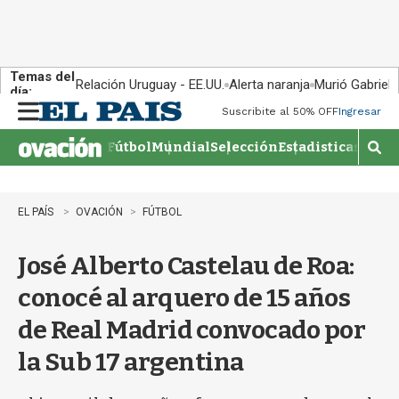
Temas del
Relación Uruguay - EE.UU.
Alerta naranja
Murió Gabriel 
día:
Suscribite al 50% OFF
Ingresar
M
e
Fútbol
Mundial
Selección
Estadisticas
Agen
n
M
u
o
s
t
EL PAÍS
OVACIÓN
FÚTBOL
r
a
José Alberto Castelau de Roa:
r
b
conocé al arquero de 15 años
�
s
de Real Madrid convocado por
q
u
la Sub 17 argentina
e
d