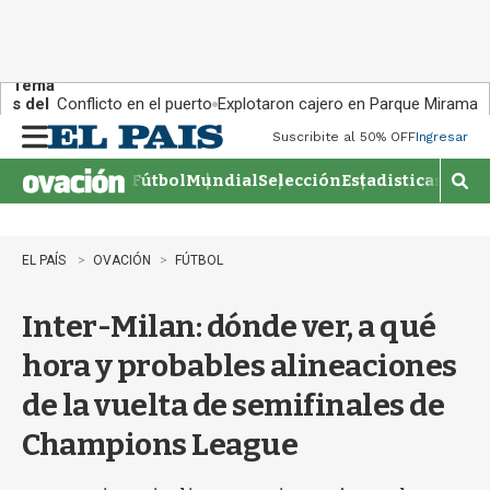
Tema
s del
Conflicto en el puerto
Explotaron cajero en Parque Miramar
día:
Suscribite al 50% OFF
Ingresar
M
e
Fútbol
Mundial
Selección
Estadisticas
Agen
n
M
u
o
s
t
EL PAÍS
OVACIÓN
FÚTBOL
r
a
Inter-Milan: dónde ver, a qué
r
b
hora y probables alineaciones
�
s
de la vuelta de semifinales de
q
u
Champions League
e
d