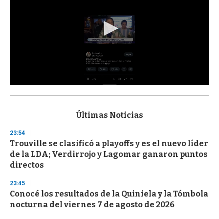
0
s
e
c
Últimas Noticias
o
n
23:54
d
Trouville se clasificó a playoffs y es el nuevo líder
s
o
de la LDA; Verdirrojo y Lagomar ganaron puntos
f
directos
3
3
s
23:45
e
Conocé los resultados de la Quiniela y la Tómbola
c
nocturna del viernes 7 de agosto de 2026
o
n