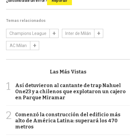
¿Encontraste un error?
Reportar
Temas relacionados
Champions League
Inter de Milán
AC Milan
Las Más Vistas
1
Así detuvieron al cantante de trap Nahuel
One23 y a chilenos que explotaron un cajero
en Parque Miramar
2
Comenzó la construcción del edificio más
alto de América Latina: superará los 470
metros