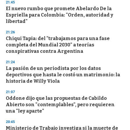
d
21:45
s
El nuevo rumbo que promete Abelardo De la
Espriella para Colombia: "Orden, autoridad y
libertad"
21:26
Chiqui Tapia: del "trabajamos para una fase
completa del Mundial 2030" a teorías
conspirativas contra Argentina
21:24
La pasión de un periodista por los datos
deportivos que hasta le costó un matrimonio: la
historia de Willy Viola
21:07
Oddone dijo que las propuestas de Cabildo
Abierto son "contemplables", pero requieren
una "ley aparte"
20:45
Ministerio de Trabajo investiga si la muerte de