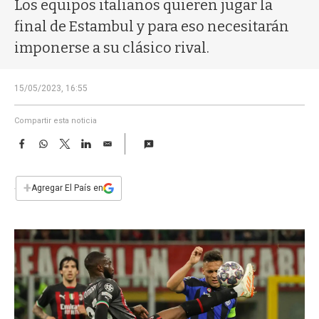
a
Los equipos italianos quieren jugar la
final de Estambul y para eso necesitarán
imponerse a su clásico rival.
15/05/2023, 16:55
Compartir esta noticia
F
W
T
L
E
a
h
w
i
m
c
a
i
n
a
e
t
t
k
i
+
Agregar El País en
b
s
t
e
l
o
A
e
d
o
p
r
I
k
p
n