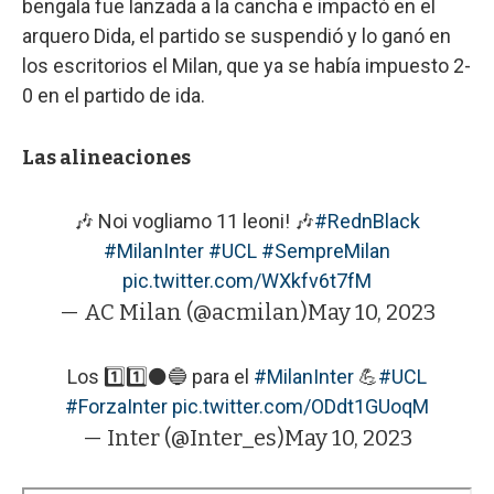
bengala fue lanzada a la cancha e impactó en el
arquero Dida, el partido se suspendió y lo ganó en
los escritorios el Milan, que ya se había impuesto 2-
0 en el partido de ida.
Las alineaciones
🎶 Noi vogliamo 11 leoni! 🎶
#RednBlack
#MilanInter
#UCL
#SempreMilan
pic.twitter.com/WXkfv6t7fM
— AC Milan (@acmilan)
May 10, 2023
Los 1️⃣1️⃣⚫🔵 para el
#MilanInter
💪
#UCL
#ForzaInter
pic.twitter.com/ODdt1GUoqM
— Inter (@Inter_es)
May 10, 2023