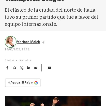
a
El clásico de la ciudad del norte de Italia
tuvo su primer partido que fue a favor del
equipo Internazionale.
Mariana Malek
10/05/2023, 15:35
Compartir esta noticia
F
W
T
L
E
a
h
w
i
m
c
a
i
n
a
e
t
t
k
i
+
Agregar El País en
b
s
t
e
l
o
A
e
d
o
p
r
I
k
p
n