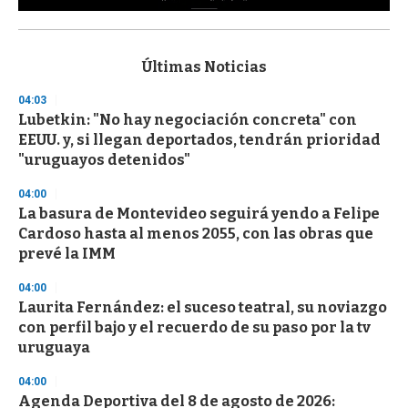
0
s
e
c
Últimas Noticias
o
n
04:03
d
Lubetkin: "No hay negociación concreta" con
s
o
EEUU. y, si llegan deportados, tendrán prioridad
f
"uruguayos detenidos"
3
3
s
04:00
e
La basura de Montevideo seguirá yendo a Felipe
c
Cardoso hasta al menos 2055, con las obras que
o
n
prevé la IMM
d
s
04:00
Laurita Fernández: el suceso teatral, su noviazgo
con perfil bajo y el recuerdo de su paso por la tv
uruguaya
04:00
Agenda Deportiva del 8 de agosto de 2026: