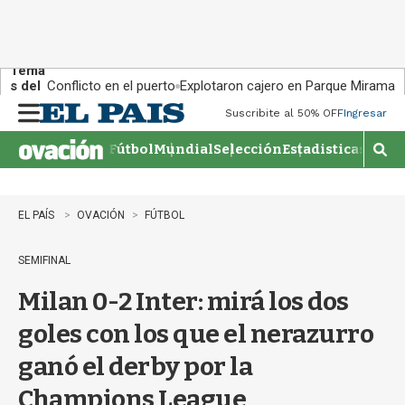
Tema
s del
Conflicto en el puerto
Explotaron cajero en Parque Miramar
día:
Suscribite al 50% OFF
Ingresar
M
e
Fútbol
Mundial
Selección
Estadisticas
Agen
n
M
u
o
s
t
EL PAÍS
OVACIÓN
FÚTBOL
r
a
SEMIFINAL
r
b
Milan 0-2 Inter: mirá los dos
�
s
goles con los que el nerazurro
q
u
ganó el derby por la
e
d
Champions League