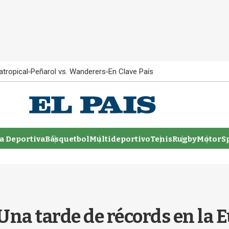
atropical
Peñarol vs. Wanderers
En Clave País
 Deportiva
Básquetbol
Multideportivo
Tenis
Rugby
MotorSp
Una tarde de récords en la 