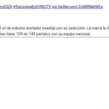
ro2020
#EurocopaEnDIRECTV
pic.twitter.com/2oM0NahW2e
d: el de máximo anotador mundial con su selección. La marca la t
quien tiene 109 en 149 partidos con su equipo nacional.