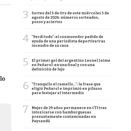
3
Sorteo del 5 de Oro de este miércoles 5 de
agosto de 2026: números sorteados,
pozos y aciertos
4
"Perdí todo": el conmovedor pedido de
ayuda de una periodista deportiva tras
incendio de su casa
5
El primer gol del argentino Leonel Jaime
en Peñarol: en una final y con una
definición de lujo
lo
6
"Tranquilo el camello...": la frase que
eligió Peñarol e imprimió en pilusos
para festejar el Intermedio
7
Mujer de 29 años permanece en CTI tras
intoxicarse con hamburguesas
presuntamente contaminadas en
Paysandú