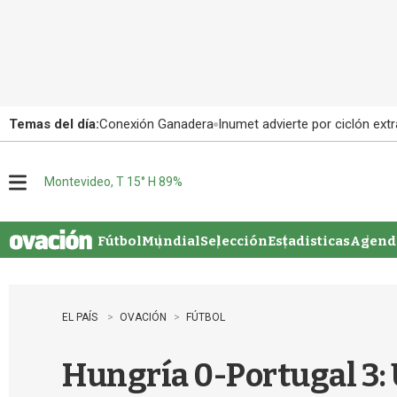
Temas del día:
Conexión Ganadera
Inumet advierte por ciclón extr
Montevideo, T 15° H 89%
M
e
n
u
Fútbol
Mundial
Selección
Estadisticas
Agenda
EL PAÍS
OVACIÓN
FÚTBOL
Hungría 0-Portugal 3: 