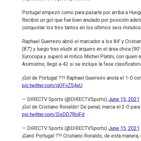
Portugal empezó como para pasarle por arriba a Hungrí
Recibió un gol que fue bien anulado por posición adel
conquistar los tres tantos en los últimos seis minutos
Raphael Guerreiro abrió el marcador a los 84' y Cristi
(87') y luego tras eludir al arquero en el área chica (9
Eurocopa y superó al mítico Michel Platini, con quie
Asimismo, llegó a 42 si se incluye la fase clasificatori
¡Gol de Portugal ??! Raphael Guerreiro anota el 1-0 c
pic.twitter.com/qOFiiZS4xU
— DIRECTV Sports (@DIRECTVSports)
June 15, 2021
¡Gol de Cristiano Ronaldo! De penal, marca el 2-0 para
pic.twitter.com/DsDD7RcjFd
— DIRECTV Sports (@DIRECTVSports)
June 15, 2021
¡Ganó Portugal ??! Cristiano Ronaldo, de esta manera, 