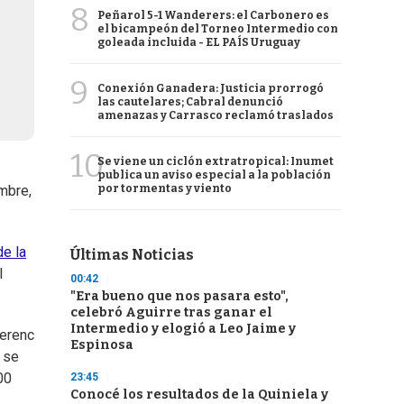
8
Peñarol 5-1 Wanderers: el Carbonero es
el bicampeón del Torneo Intermedio con
goleada incluida - EL PAÍS Uruguay
9
Conexión Ganadera: Justicia prorrogó
las cautelares; Cabral denunció
amenazas y Carrasco reclamó traslados
10
Se viene un ciclón extratropical: Inumet
publica un aviso especial a la población
por tormentas y viento
ombre,
de la
Últimas Noticias
l
00:42
"Era bueno que nos pasara esto",
celebró Aguirre tras ganar el
Intermedio y elogió a Leo Jaime y
Ferenc
Espinosa
, se
00
23:45
Conocé los resultados de la Quiniela y