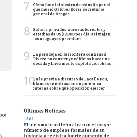
7
Cómo fue el siniestro de tránsito por el
que murió Gabriel Rossi, secretario
general de Drogas
8
Safaris privados, auroras boreales y
estadías de US$ 3.000 por día: así viajan
los uruguayos premium
9
La paradoja en la frontera con Brasil:
Rivera no construye edificios hace una
década y Livramento explota con obras
10
En la previa a discurso de Lacalle Pou,
blancos se enfrascan en polémica
interna sobre qué oposición ejercer
Últimas Noticias
sor
12:02
El turismo brasileño alcanzó el mayor
número de empleos formales de su
s
historia y registra fuerte aumento de