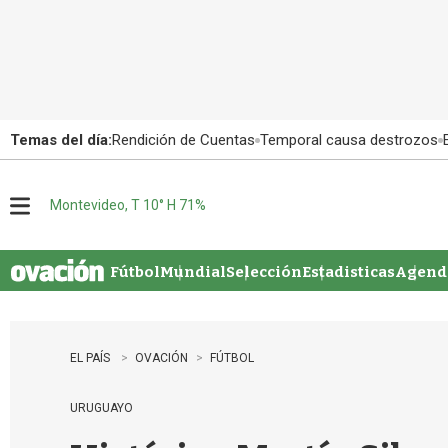
Temas del día:
Rendición de Cuentas
Temporal causa destrozos
Montevideo, T 10° H 71%
M
e
n
u
Fútbol
Mundial
Selección
Estadisticas
Agenda
EL PAÍS
OVACIÓN
FÚTBOL
URUGUAYO