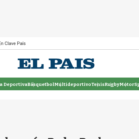
En Clave País
 Deportiva
Básquetbol
Multideportivo
Tenis
Rugby
MotorSp