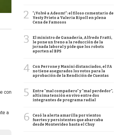
2
"¡Volvé a Adeom!": el filoso comentario de
Yesty Prieto a Valeria Ripoll en plena
Cena de Famosos
3
El ministro de Ganadería, Alfredo Fratti,
le pone un freno a la reducción de la
jornada laboral y pide que los robots
aporten al BPS
4
Con Perrone y Manini distanciados, el FA
no tiene asegurados los votos para la
aprobación de la Rendición de Cuentas
5
Entre "mal compañero" y "mal perdedor",
te con
altísima tensión en vivo entre dos
integrantes de programa radial
te a
6
Cesó la alerta amarilla por vientos
fuertes y persistentes que abarcaba
desde Montevideo hasta el Chuy