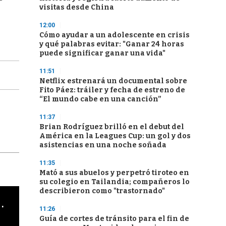
visitas desde China
12:00
Cómo ayudar a un adolescente en crisis
y qué palabras evitar: "Ganar 24 horas
puede significar ganar una vida"
11:51
Netflix estrenará un documental sobre
Fito Páez: tráiler y fecha de estreno de
“El mundo cabe en una canción”
11:37
Brian Rodríguez brilló en el debut del
América en la Leagues Cup: un gol y dos
asistencias en una noche soñada
11:35
Mató a sus abuelos y perpetró tiroteo en
su colegio en Tailandia; compañeros lo
describieron como "trastornado"
cha argentino en "Subrayado"
11:26
Guía de cortes de tránsito para el fin de