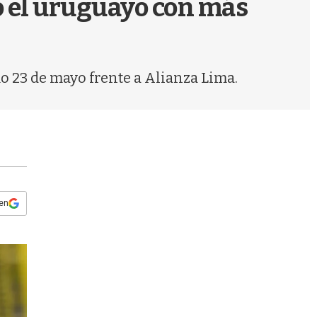
o el uruguayo con más
s
q
u
e
d
mo 23 de mayo frente a Alianza Lima.
a
 en