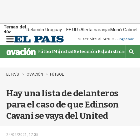
Temas del
Relación Uruguay - EE.UU.
Alerta naranja
Murió Gabriel 
día:
Suscribite al 50% OFF
Ingresar
M
e
Fútbol
Mundial
Selección
Estadisticas
Agen
n
M
u
o
s
t
EL PAÍS
OVACIÓN
FÚTBOL
r
a
Hay una lista de delanteros
r
b
para el caso de que Edinson
�
s
Cavani se vaya del United
q
u
e
d
24/02/2021, 17:35