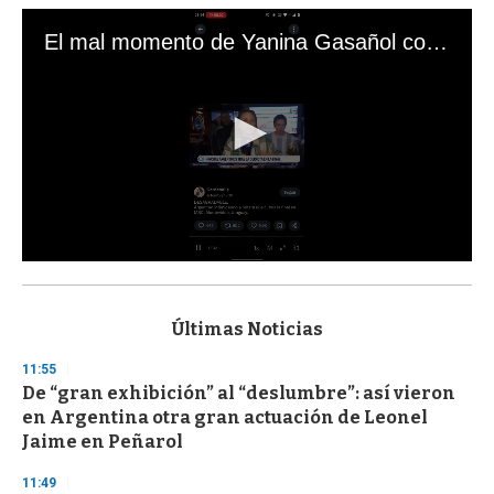
El mal momento de Yanina Gasañol con un hincha argentino en "Subrayado"
0
s
e
c
Últimas Noticias
o
n
11:55
d
De “gran exhibición” al “deslumbre”: así vieron
s
o
en Argentina otra gran actuación de Leonel
f
Jaime en Peñarol
3
3
s
11:49