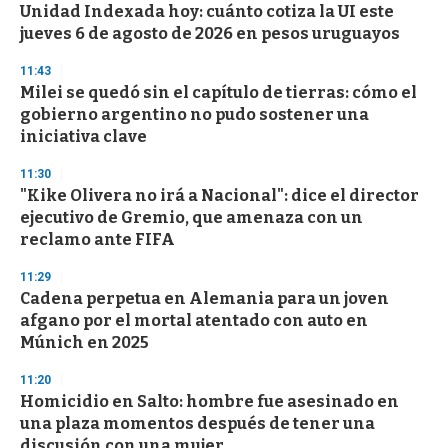
e
Unidad Indexada hoy: cuánto cotiza la UI este
c
jueves 6 de agosto de 2026 en pesos uruguayos
o
n
d
11:43
s
Milei se quedó sin el capítulo de tierras: cómo el
gobierno argentino no pudo sostener una
iniciativa clave
11:30
"Kike Olivera no irá a Nacional": dice el director
ejecutivo de Gremio, que amenaza con un
reclamo ante FIFA
11:29
Cadena perpetua en Alemania para un joven
afgano por el mortal atentado con auto en
Múnich en 2025
11:20
Homicidio en Salto: hombre fue asesinado en
una plaza momentos después de tener una
discusión con una mujer