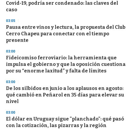
e
Covid-19, podría ser condenado: las claves del
c
caso
o
n
d
03:05
s
Pausa entre vinos y lectura, la propuesta del Club
Cerro Chapeu para conectar con el tiempo
presente
03:00
Fideicomiso ferroviario: la herramienta que
impulsa el gobierno y que la oposición cuestiona
por su “enorme laxitud” y falta de límites
03:00
De los silbidos en junio a los aplausos en agosto:
qué cambió en Peñarol en 35 días para elevar su
nivel
03:00
El dólar en Uruguay sigue "planchado": qué pasó
con la cotización, las pizarras y la región