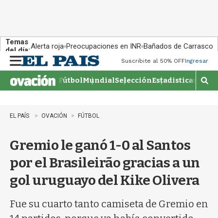
Temas
Alerta roja
Preocupaciones en INR
Bañados de Carrasco
del día:
Suscribite al 50% OFF
Ingresar
M
e
Fútbol
Mundial
Selección
Estadisticas
Agen
n
M
u
o
s
t
EL PAÍS
OVACIÓN
FÚTBOL
r
a
Gremio le ganó 1-0 al Santos
r
b
por el Brasileirão gracias a un
�
s
gol uruguayo del Kike Olivera
q
u
e
Fue su cuarto tanto camiseta de Gremio en
d