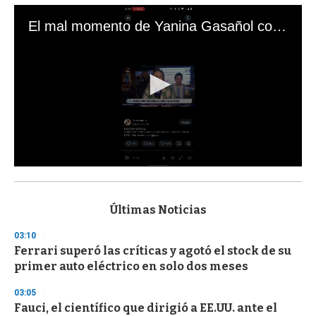
El mal momento de Yanina Gasañol con un hincha argentino en "Subrayado"
0
s
e
c
Últimas Noticias
o
n
03:10
d
Ferrari superó las críticas y agotó el stock de su
s
o
primer auto eléctrico en solo dos meses
f
3
03:05
3
s
Fauci, el científico que dirigió a EE.UU. ante el