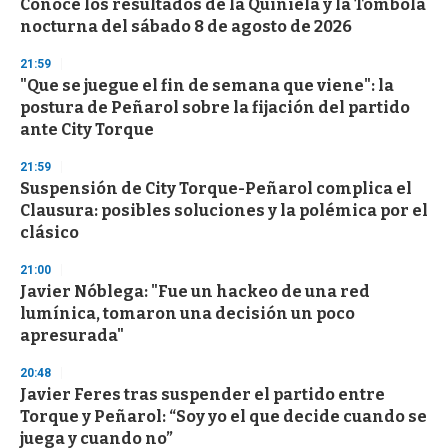
Conocé los resultados de la Quiniela y la Tómbola
c
nocturna del sábado 8 de agosto de 2026
o
n
d
21:59
s
"Que se juegue el fin de semana que viene": la
postura de Peñarol sobre la fijación del partido
ante City Torque
21:59
Suspensión de City Torque-Peñarol complica el
Clausura: posibles soluciones y la polémica por el
clásico
21:00
Javier Nóblega: "Fue un hackeo de una red
lumínica, tomaron una decisión un poco
apresurada"
20:48
Javier Feres tras suspender el partido entre
Torque y Peñarol: “Soy yo el que decide cuando se
juega y cuando no”