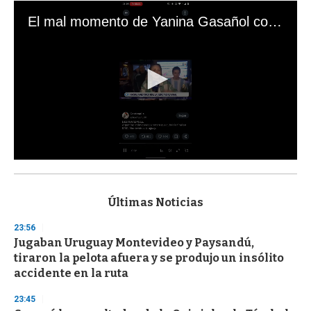
El mal momento de Yanina Gasañol con un hincha argentino en "Subrayado"
0
s
e
c
Últimas Noticias
o
n
23:56
d
Jugaban Uruguay Montevideo y Paysandú,
s
o
tiraron la pelota afuera y se produjo un insólito
f
accidente en la ruta
3
3
s
23:45
e