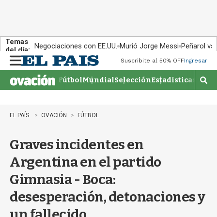
Temas
Negociaciones con EE.UU.
Murió Jorge Messi
Peñarol vs
del día:
Suscribite al 50% OFF
Ingresar
M
e
Fútbol
Mundial
Selección
Estadisticas
Agen
n
M
u
o
s
t
EL PAÍS
OVACIÓN
FÚTBOL
r
a
Graves incidentes en
r
b
Argentina en el partido
�
s
Gimnasia - Boca:
q
u
desesperación, detonaciones y
e
d
un fallecido