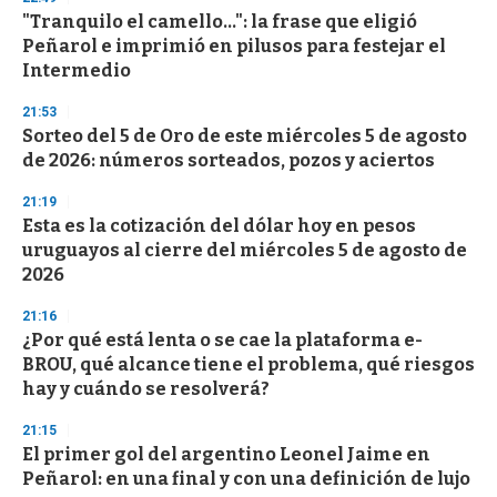
d
"Tranquilo el camello...": la frase que eligió
s
o
Peñarol e imprimió en pilusos para festejar el
f
Intermedio
3
3
s
21:53
e
Sorteo del 5 de Oro de este miércoles 5 de agosto
c
de 2026: números sorteados, pozos y aciertos
o
n
d
21:19
s
Esta es la cotización del dólar hoy en pesos
uruguayos al cierre del miércoles 5 de agosto de
2026
21:16
¿Por qué está lenta o se cae la plataforma e-
BROU, qué alcance tiene el problema, qué riesgos
hay y cuándo se resolverá?
21:15
El primer gol del argentino Leonel Jaime en
Peñarol: en una final y con una definición de lujo