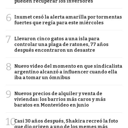
pueden recuperar los inversores
6
Inumet cesó la alerta amarilla por tormentas
fuertes que regía para este miércoles
7
Llevaron cinco gatos a una isla para
controlar una plaga de ratones, 77 años
después encontraron un desastre
8
Nuevo video del momento en que sindicalista
argentino alcanzó a influencer cuando ella
iba a tomar un ómnibus
9
Nuevos precios de alquiler y venta de
viviendas: los barrios más caros y más
baratos en Montevideo en junio
10
Casi 30 años después, Shakira recreó la foto
que dio origen a uno de los memes más