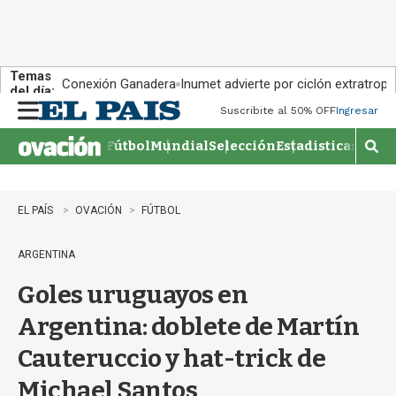
Temas
Conexión Ganadera
Inumet advierte por ciclón extratropi
del día:
Suscribite al 50% OFF
Ingresar
M
e
Fútbol
Mundial
Selección
Estadisticas
Agen
n
M
u
o
s
t
EL PAÍS
OVACIÓN
FÚTBOL
r
a
ARGENTINA
r
b
Goles uruguayos en
�
s
Argentina: doblete de Martín
q
u
Cauteruccio y hat-trick de
e
d
Michael Santos