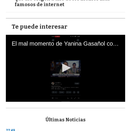
famosos de internet
Te puede interesar
El mal momento de Yanina Gasañol con un hincha argentino en "Subrayado"
0
s
e
c
Últimas Noticias
o
n
22:49