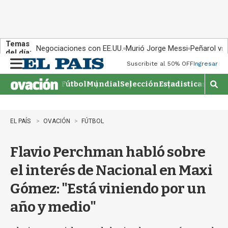
Temas
Negociaciones con EE.UU.
Murió Jorge Messi
Peñarol vs
del día:
Suscribite al 50% OFF
Ingresar
M
e
Fútbol
Mundial
Selección
Estadisticas
Agen
n
M
u
o
s
t
EL PAÍS
OVACIÓN
FÚTBOL
r
a
Flavio Perchman habló sobre
r
b
el interés de Nacional en Maxi
�
s
Gómez: "Está viniendo por un
q
u
año y medio"
e
d