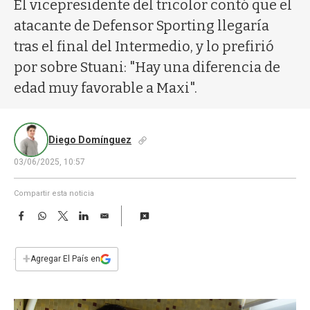
a
El vicepresidente del tricolor contó que el
atacante de Defensor Sporting llegaría
tras el final del Intermedio, y lo prefirió
por sobre Stuani: "Hay una diferencia de
edad muy favorable a Maxi".
Diego Domínguez
03/06/2025, 10:57
Compartir esta noticia
F
W
T
L
E
a
h
w
i
m
c
a
i
n
a
e
t
t
k
i
+
Agregar El País en
b
s
t
e
l
o
A
e
d
o
p
r
I
k
p
n