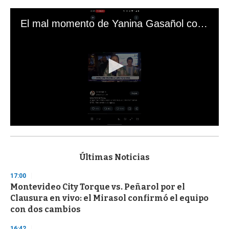
El mal momento de Yanina Gasañol con un hincha argentino en "Subrayado"
0
s
e
c
Últimas Noticias
o
n
17:00
d
Montevideo City Torque vs. Peñarol por el
s
o
Clausura en vivo: el Mirasol confirmó el equipo
f
con dos cambios
3
3
s
16:42