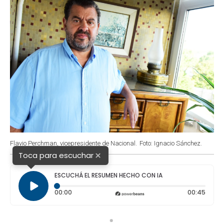
Flavio Perchman, vicepresidente de Nacional.
Foto: Ignacio Sánchez.
×
Toca para escuchar
ESCUCHÁ EL RESUMEN HECHO CON IA
Tiempo transcurrido: 0 segundos
Durac
00:00
00:45