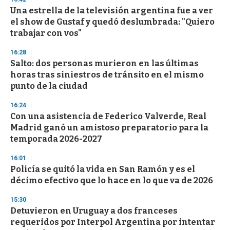
e
Una estrella de la televisión argentina fue a ver
c
el show de Gustaf y quedó deslumbrada: "Quiero
o
n
trabajar con vos"
d
s
16:28
Salto: dos personas murieron en las últimas
horas tras siniestros de tránsito en el mismo
punto de la ciudad
16:24
Con una asistencia de Federico Valverde, Real
Madrid ganó un amistoso preparatorio para la
temporada 2026-2027
16:01
Policía se quitó la vida en San Ramón y es el
décimo efectivo que lo hace en lo que va de 2026
15:30
Detuvieron en Uruguay a dos franceses
requeridos por Interpol Argentina por intentar