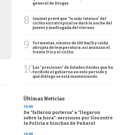
general de Drogas
8
Inumet prevé que "lo más intenso" del
ciclón extratropical se dará la noche del
jueves y madrugada del viernes
9
Tormentas, vientos de 100 km/h y caída
abrupta de temperatura: así avanzan el
frente frío y el ciclón
10
Las "presiones" de Estados Unidos que ha
recibido el gobierno en este período y
qué diálogo se está manteniendo
Últimas Noticias
16:09
De "faltaron porteros" a "llegaron
sobre la hora": versiones por líos entre
la Policía e hinchas de Peñarol
16:09