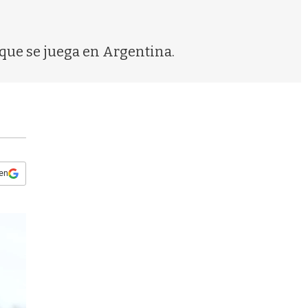
s
q
u
e
que se juega en Argentina.
d
a
 en