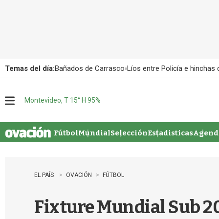
Temas del día:
Bañados de Carrasco
Líos entre Policía e hinchas
Montevideo, T 15° H 95%
M
e
n
u
Fútbol
Mundial
Selección
Estadisticas
Agenda
EL PAÍS
OVACIÓN
FÚTBOL
Fixture Mundial Sub 20: