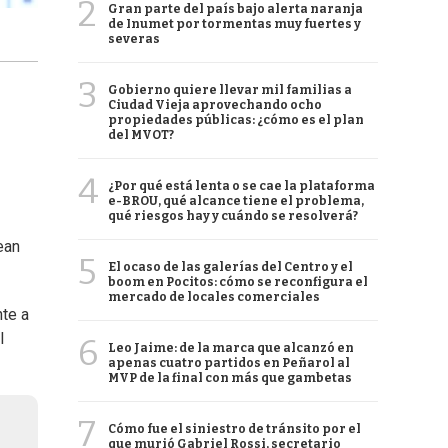
2
Gran parte del país bajo alerta naranja
de Inumet por tormentas muy fuertes y
severas
3
Gobierno quiere llevar mil familias a
Ciudad Vieja aprovechando ocho
propiedades públicas: ¿cómo es el plan
del MVOT?
4
¿Por qué está lenta o se cae la plataforma
e-BROU, qué alcance tiene el problema,
qué riesgos hay y cuándo se resolverá?
ean
5
El ocaso de las galerías del Centro y el
boom en Pocitos: cómo se reconfigura el
mercado de locales comerciales
nte a
l
6
Leo Jaime: de la marca que alcanzó en
apenas cuatro partidos en Peñarol al
MVP de la final con más que gambetas
7
Cómo fue el siniestro de tránsito por el
que murió Gabriel Rossi, secretario