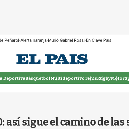
 de Peñarol
Alerta naranja
Murió Gabriel Rossi
En Clave País
 Deportiva
Básquetbol
Multideportivo
Tenis
Rugby
MotorSp
 así sigue el camino de las