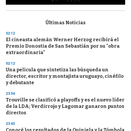
0
s
e
c
Últimas Noticias
o
n
02:12
d
El cineasta alemán Werner Herzog recibirá el
s
o
Premio Donostia de San Sebastián por su "obra
f
extraordinaria"
3
3
s
02:12
e
Una película que sintetiza las búsqueda un
c
director, escritor y montajista uruguayo, cinéfilo
o
n
y debutante
d
s
23:54
Trouville se clasificó a playoffs y es el nuevo líder
de la LDA; Verdirrojo y Lagomar ganaron puntos
directos
23:45
Conocé los resultados de la Quiniela y la Tómbola