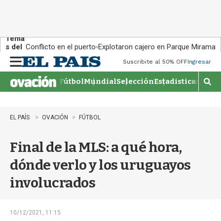
Tema
s del
Conflicto en el puerto
Explotaron cajero en Parque Miramar
día:
Suscribite al 50% OFF
Ingresar
M
e
Fútbol
Mundial
Selección
Estadisticas
Agen
n
M
u
o
s
t
EL PAÍS
OVACIÓN
FÚTBOL
r
a
Final de la MLS: a qué hora,
r
b
dónde verlo y los uruguayos
�
s
involucrados
q
u
e
d
10/12/2021, 11:15