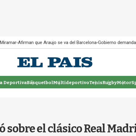
 Miramar
Afirman que Araujo se va del Barcelona
Gobierno demanda
 Deportiva
Básquetbol
Multideportivo
Tenis
Rugby
MotorSp
 sobre el clásico Real Madri