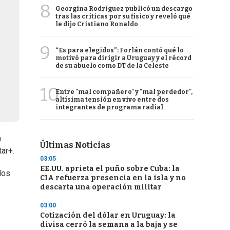
8
Georgina Rodríguez publicó un descargo
tras las críticas por su físico y reveló qué
le dijo Cristiano Ronaldo
9
“Es para elegidos”: Forlán contó qué lo
motivó para dirigir a Uruguay y el récord
de su abuelo como DT de la Celeste
10
Entre "mal compañero" y "mal perdedor",
altísima tensión en vivo entre dos
integrantes de programa radial
n
Últimas Noticias
ar+.
03:05
EE.UU. aprieta el puño sobre Cuba: la
dos
CIA refuerza presencia en la isla y no
descarta una operación militar
03:00
Cotización del dólar en Uruguay: la
divisa cerró la semana a la baja y se