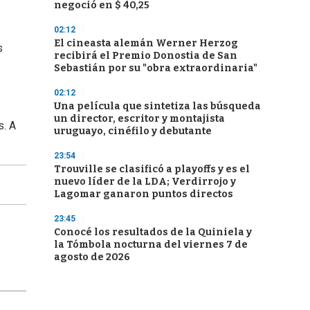
negoció en $ 40,25
02:12
El cineasta alemán Werner Herzog
s
recibirá el Premio Donostia de San
Sebastián por su "obra extraordinaria"
02:12
Una película que sintetiza las búsqueda
un director, escritor y montajista
s. A
uruguayo, cinéfilo y debutante
23:54
Trouville se clasificó a playoffs y es el
nuevo líder de la LDA; Verdirrojo y
Lagomar ganaron puntos directos
23:45
Conocé los resultados de la Quiniela y
la Tómbola nocturna del viernes 7 de
agosto de 2026