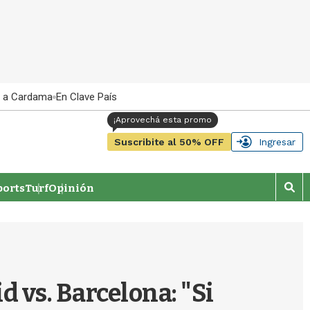
 a Cardama
En Clave País
Suscribite al 50% OFF
Ingresar
orts
Turf
Opinión
M
o
s
t
r
a
r
d vs. Barcelona: "Si
b
�