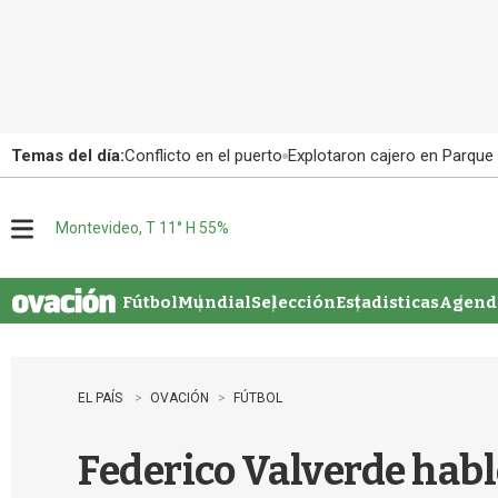
Temas del día:
Conflicto en el puerto
Explotaron cajero en Parque
Montevideo, T 11° H 55%
M
e
n
u
Fútbol
Mundial
Selección
Estadisticas
Agenda
EL PAÍS
OVACIÓN
FÚTBOL
Federico Valverde habló