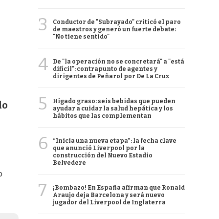
3
Conductor de "Subrayado" criticó el paro
de maestros y generó un fuerte debate:
"No tiene sentido"
4
De "la operación no se concretará" a "está
difícil": contrapunto de agentes y
dirigentes de Peñarol por De La Cruz
5
Hígado graso: seis bebidas que pueden
do
ayudar a cuidar la salud hepática y los
hábitos que las complementan
6
“Inicia una nueva etapa”: la fecha clave
que anunció Liverpool por la
construcción del Nuevo Estadio
Belvedere
o
7
¡Bombazo! En España afirman que Ronald
Araujo deja Barcelona y será nuevo
jugador del Liverpool de Inglaterra