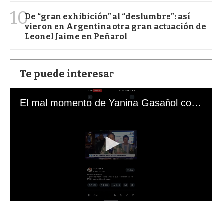
10
De “gran exhibición” al “deslumbre”: así
vieron en Argentina otra gran actuación de
Leonel Jaime en Peñarol
Te puede interesar
El mal momento de Yanina Gasañol con un hincha argentino en "Subrayado"
0
s
e