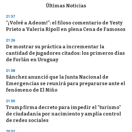
c
Últimas Noticias
o
n
21:57
d
"¡Volvé a Adeom!": el filoso comentario de Yesty
s
o
Prieto a Valeria Ripoll en plena Cena de Famosos
f
3
21:26
3
s
De mostrar su práctica a incrementar la
e
cantidad de jugadores citados: los primeros días
c
de Forlán en Uruguay
o
n
d
21:08
s
Sánchez anunció que la Junta Nacional de
Emergencias se reunirá para prepararse ante el
fenómeno de El Niño
21:00
Trump firma decreto para impedir el "turismo"
de ciudadanía por nacimiento y amplía control
de redes sociales
20:52