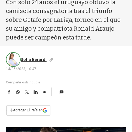
a
Con solo 24 años el uruguayo obtuvo la
camiseta consagratoria tras el triunfo
sobre Getafe por LaLiga, torneo en el que
su amigo y compatriota Ronald Araujo
puede ser campeón esta tarde.
Sofía Berardi
14/05/2023, 10:47
Compartir esta noticia
F
W
T
L
E
a
h
w
i
m
c
a
i
n
a
e
t
t
k
i
+
Agregar El País en
b
s
t
e
l
o
A
e
d
o
p
r
I
k
p
n