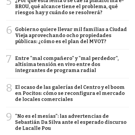
5
¿Por qué está lenta o se cae la plataforma e-
BROU, qué alcance tiene el problema, qué
riesgos hay y cuándo se resolverá?
6
Gobierno quiere llevar mil familias a Ciudad
Vieja aprovechando ocho propiedades
públicas: ¿cómo es el plan del MVOT?
7
Entre "mal compañero" y "mal perdedor",
altísima tensión en vivo entre dos
integrantes de programa radial
8
El ocaso de las galerías del Centro y el boom
en Pocitos: cómo se reconfigura el mercado
de locales comerciales
9
"No es el mesías": las advertencias de
Sebastián Da Silva ante el esperado discurso
de Lacalle Pou