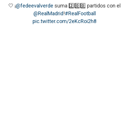
🤍 ¡
@fedeevalverde
suma 2️⃣0️⃣0️⃣ partidos con el
@RealMadrid
!
#RealFootball
pic.twitter.com/2eKcRoi2h8