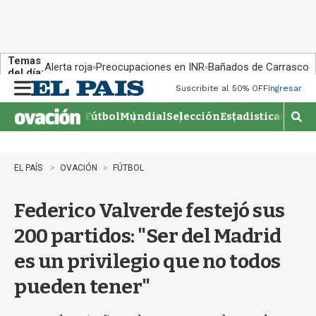
Temas
Alerta roja
Preocupaciones en INR
Bañados de Carrasco
del día:
Suscribite al 50% OFF
Ingresar
M
e
Fútbol
Mundial
Selección
Estadisticas
Agen
n
M
u
o
s
t
EL PAÍS
OVACIÓN
FÚTBOL
r
a
Federico Valverde festejó sus
r
b
200 partidos: "Ser del Madrid
�
s
es un privilegio que no todos
q
u
pueden tener"
e
d