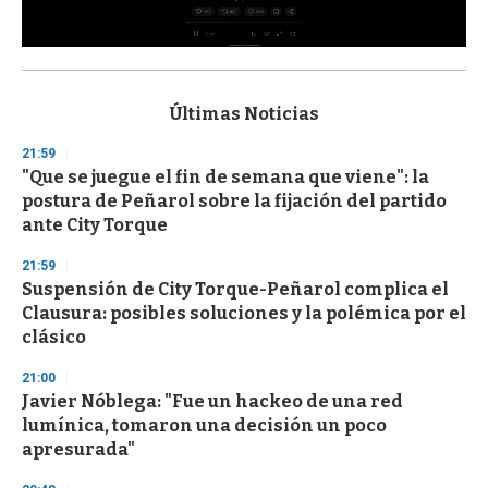
0
s
e
c
Últimas Noticias
o
n
21:59
d
"Que se juegue el fin de semana que viene": la
s
o
postura de Peñarol sobre la fijación del partido
f
ante City Torque
3
3
s
21:59
e
Suspensión de City Torque-Peñarol complica el
c
Clausura: posibles soluciones y la polémica por el
o
n
clásico
d
s
21:00
Javier Nóblega: "Fue un hackeo de una red
lumínica, tomaron una decisión un poco
apresurada"