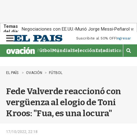
Temas
Negociaciones con EE.UU.
Murió Jorge Messi
Peñarol vs
del día:
Suscribite al 50% OFF
Ingresar
M
e
Fútbol
Mundial
Selección
Estadisticas
Agen
n
M
u
o
s
t
EL PAÍS
OVACIÓN
FÚTBOL
r
a
Fede Valverde reaccionó con
r
b
vergüenza al elogio de Toni
�
s
Kroos: "Fua, es una locura"
q
u
e
d
17/10/2022, 22:18