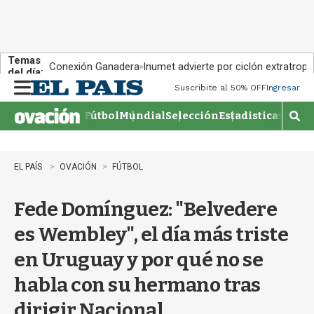
Temas
Conexión Ganadera
Inumet advierte por ciclón extratropi
del día:
Suscribite al 50% OFF
Ingresar
M
e
Fútbol
Mundial
Selección
Estadisticas
Agen
n
M
u
o
s
t
EL PAÍS
OVACIÓN
FÚTBOL
r
a
Fede Domínguez: "Belvedere
r
b
es Wembley", el día más triste
�
s
en Uruguay y por qué no se
q
u
habla con su hermano tras
e
d
dirigir Nacional