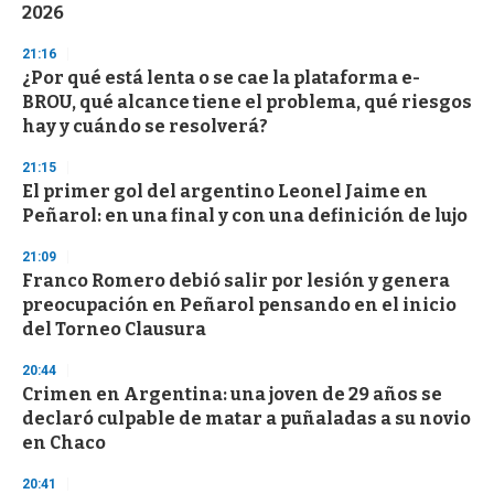
2026
o
n
d
21:16
s
¿Por qué está lenta o se cae la plataforma e-
BROU, qué alcance tiene el problema, qué riesgos
hay y cuándo se resolverá?
21:15
El primer gol del argentino Leonel Jaime en
Peñarol: en una final y con una definición de lujo
21:09
Franco Romero debió salir por lesión y genera
preocupación en Peñarol pensando en el inicio
del Torneo Clausura
20:44
Crimen en Argentina: una joven de 29 años se
declaró culpable de matar a puñaladas a su novio
en Chaco
20:41