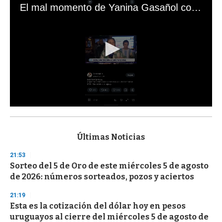
El mal momento de Yanina Gasañol con un hincha argentino en "Subrayado"
0
s
e
c
Últimas Noticias
o
n
21:53
d
Sorteo del 5 de Oro de este miércoles 5 de agosto
s
o
de 2026: números sorteados, pozos y aciertos
f
3
21:19
3
s
Esta es la cotización del dólar hoy en pesos
e
uruguayos al cierre del miércoles 5 de agosto de
c