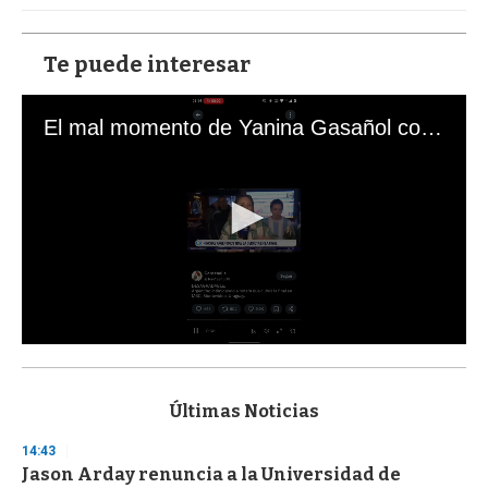
Te puede interesar
El mal momento de Yanina Gasañol con un hincha argentino en "Subrayado"
0
s
e
c
Últimas Noticias
o
n
14:43
d
Jason Arday renuncia a la Universidad de
s