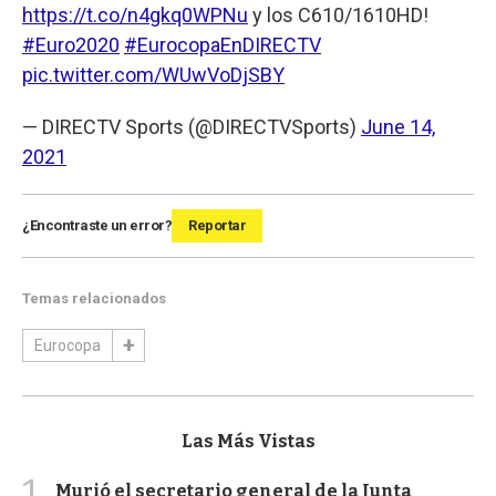
https://t.co/n4gkq0WPNu
y los C610/1610HD!
#Euro2020
#EurocopaEnDIRECTV
pic.twitter.com/WUwVoDjSBY
— DIRECTV Sports (@DIRECTVSports)
June 14,
2021
¿Encontraste un error?
Reportar
Temas relacionados
Eurocopa
Las Más Vistas
1
Murió el secretario general de la Junta