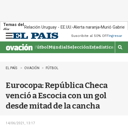
Temas del
Relación Uruguay - EE.UU.
Alerta naranja
Murió Gabriel 
día:
Suscribite al 50% OFF
Ingresar
M
e
Fútbol
Mundial
Selección
Estadisticas
Agen
n
M
u
o
s
t
EL PAÍS
OVACIÓN
FÚTBOL
r
a
Eurocopa: República Checa
r
b
venció a Escocia con un gol
�
s
desde mitad de la cancha
q
u
e
d
14/06/2021, 13:17