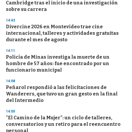
o
Cambridge tras el inicio de una investigación
f
sobre su carrera
3
3
s
14:43
e
Divercine 2026 en Montevideo trae cine
c
internacional, talleres y actividades gratuitas
o
n
durante el mes de agosto
d
s
14:11
Policía de Minas investiga la muerte de un
hombre de 57 años: fue encontrado por un
funcionario municipal
14:08
Peñarol respondió a las felicitaciones de
Wanderers, que tuvo un gran gesto en la final
del Intermedio
14:00
"El Camino de la Mujer": un ciclo de talleres,
conversatorios y un retiro para el reencuentro
personal