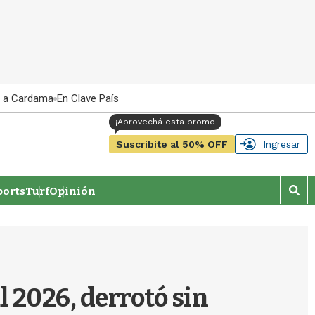
 a Cardama
En Clave País
Suscribite al 50% OFF
Ingresar
orts
Turf
Opinión
M
o
s
t
r
a
r
 2026, derrotó sin
b
�