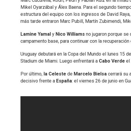
Marc Cucurella; Rodri, Pedri y Fabián Ruiz en la mitad
Mikel Oyarzábal y Álex Baena. Para el segundo tiempo,
estructura del equipo con los ingresos de David Raya,
más tarde entraron Marc Pubill, Martín Zubimendi, Mike
Lamine Yamal
y
Nico Williams
no jugaron porque se
campamento base, para continuar con la recuperación 
Uruguay debutará en la Copa del Mundo el lunes 15 de 
Stadium de Miami. Luego enfrentará a
Cabo Verde
el
Por último,
la Celeste
de
Marcelo Bielsa
cerrará su 
decisivo frente a
España
: el viernes 26 de junio en G