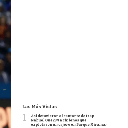
Las Más Vistas
1
Así detuvieron al cantante de trap
Nahuel One23 y a chilenos que
explotaron un cajero en Parque Miramar