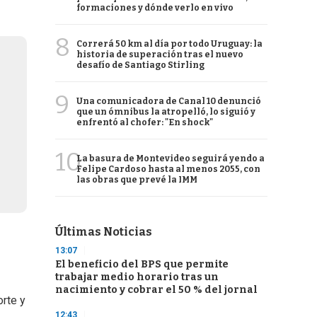
formaciones y dónde verlo en vivo
8
Correrá 50 km al día por todo Uruguay: la
historia de superación tras el nuevo
desafío de Santiago Stirling
9
Una comunicadora de Canal 10 denunció
que un ómnibus la atropelló, lo siguió y
enfrentó al chofer: "En shock"
10
La basura de Montevideo seguirá yendo a
Felipe Cardoso hasta al menos 2055, con
las obras que prevé la IMM
Últimas Noticias
13:07
El beneficio del BPS que permite
trabajar medio horario tras un
nacimiento y cobrar el 50 % del jornal
orte y
12:43