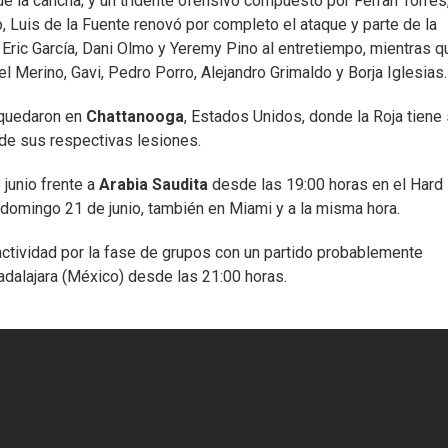
 de la cancha; y un tridente ofensivo compuesto por Ferran Torres
 Luis de la Fuente renovó por completo el ataque y parte de la
 Eric García, Dani Olmo y Yeremy Pino al entretiempo, mientras q
l Merino, Gavi, Pedro Porro, Alejandro Grimaldo y Borja Iglesias.
 quedaron en
Chattanooga
, Estados Unidos, donde la Roja tiene
de sus respectivas lesiones.
junio frente a
Arabia Saudita
desde las 19:00 horas en el Hard
 domingo 21 de junio, también en Miami y a la misma hora.
actividad por la fase de grupos con un partido probablemente
uadalajara (México) desde las 21:00 horas.