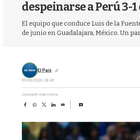
despeinarse a Perú 3-1
El equipo que conduce Luis de la Fuente s
de junio en Guadalajara, México. Un pa
El País
09/06/2026, 08:43
Compartir esta noticia
F
W
T
L
E
a
h
w
i
m
c
a
i
n
a
e
t
t
k
i
b
s
t
e
l
o
A
e
d