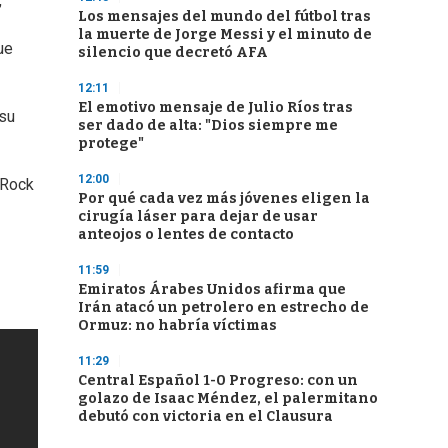
,
Los mensajes del mundo del fútbol tras
la muerte de Jorge Messi y el minuto de
ue
silencio que decretó AFA
12:11
El emotivo mensaje de Julio Ríos tras
 su
ser dado de alta: "Dios siempre me
protege"
12:00
 Rock
Por qué cada vez más jóvenes eligen la
cirugía láser para dejar de usar
anteojos o lentes de contacto
11:59
Emiratos Árabes Unidos afirma que
Irán atacó un petrolero en estrecho de
Ormuz: no habría víctimas
11:29
Central Español 1-0 Progreso: con un
golazo de Isaac Méndez, el palermitano
debutó con victoria en el Clausura