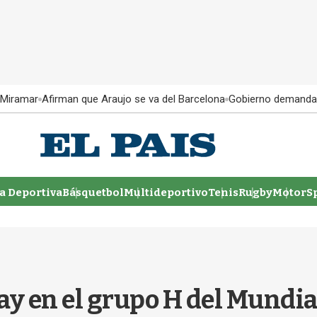
 Miramar
Afirman que Araujo se va del Barcelona
Gobierno demanda
 Deportiva
Básquetbol
Multideportivo
Tenis
Rugby
MotorSp
ay en el grupo H del Mundial