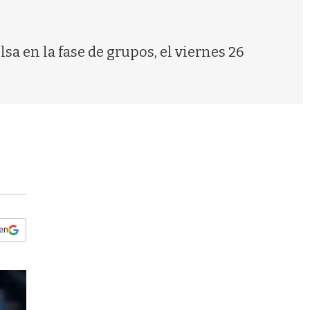
s
q
u
e
lsa en la fase de grupos, el viernes 26
d
a
 en