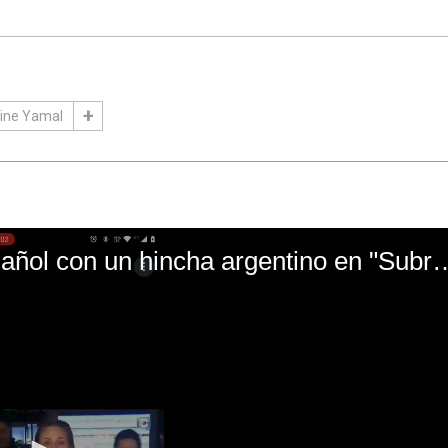
ine Yamal
El mal momento de Yanina Gasañol con un hin