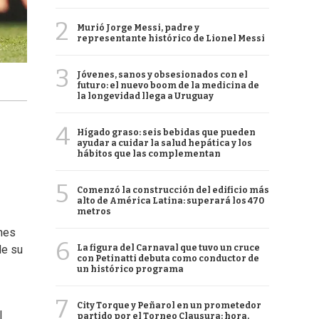
2
Murió Jorge Messi, padre y
representante histórico de Lionel Messi
3
Jóvenes, sanos y obsesionados con el
futuro: el nuevo boom de la medicina de
la longevidad llega a Uruguay
4
Hígado graso: seis bebidas que pueden
ayudar a cuidar la salud hepática y los
hábitos que las complementan
5
Comenzó la construcción del edificio más
alto de América Latina: superará los 470
metros
unes
6
La figura del Carnaval que tuvo un cruce
de su
con Petinatti debuta como conductor de
un histórico programa
7
City Torque y Peñarol en un prometedor
l
partido por el Torneo Clausura: hora,