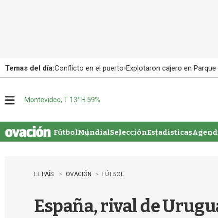
Temas del día:
Conflicto en el puerto
Explotaron cajero en Parque
Montevideo, T 13° H 59%
M
e
n
u
Fútbol
Mundial
Selección
Estadisticas
Agenda
EL PAÍS
OVACIÓN
FÚTBOL
España, rival de Urugu