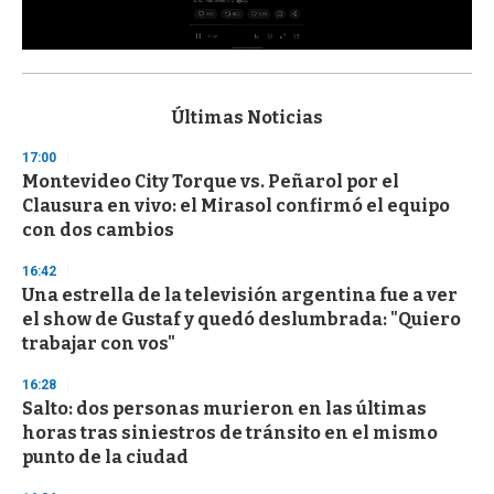
0
s
e
c
Últimas Noticias
o
n
17:00
d
Montevideo City Torque vs. Peñarol por el
s
o
Clausura en vivo: el Mirasol confirmó el equipo
f
con dos cambios
3
3
s
16:42
e
Una estrella de la televisión argentina fue a ver
c
el show de Gustaf y quedó deslumbrada: "Quiero
o
n
trabajar con vos"
d
s
16:28
Salto: dos personas murieron en las últimas
horas tras siniestros de tránsito en el mismo
punto de la ciudad