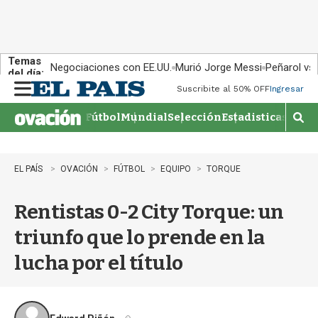
Temas
Negociaciones con EE.UU.
Murió Jorge Messi
Peñarol vs
del día:
Suscribite al 50% OFF
Ingresar
M
e
Fútbol
Mundial
Selección
Estadisticas
Agen
n
M
u
o
s
t
EL PAÍS
OVACIÓN
FÚTBOL
EQUIPO
TORQUE
r
a
Rentistas 0-2 City Torque: un
r
b
triunfo que lo prende en la
�
s
lucha por el título
q
u
e
d