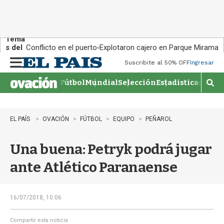
Tema
s del
Conflicto en el puerto
Explotaron cajero en Parque Miramar
día:
Suscribite al 50% OFF
Ingresar
M
e
Fútbol
Mundial
Selección
Estadisticas
Agen
n
M
u
o
s
t
EL PAÍS
OVACIÓN
FÚTBOL
EQUIPO
PEÑAROL
r
a
Una buena: Petryk podrá jugar
r
b
ante Atlético Paranaense
�
s
q
u
16/07/2018, 10:06
e
d
Compartir esta noticia