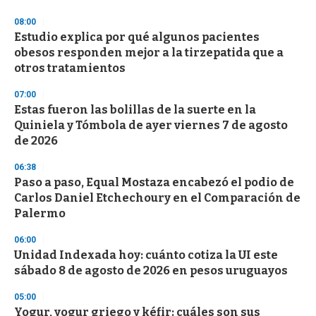
o
n
08:00
d
Estudio explica por qué algunos pacientes
s
o
obesos responden mejor a la tirzepatida que a
f
otros tratamientos
3
3
s
07:00
e
Estas fueron las bolillas de la suerte en la
c
Quiniela y Tómbola de ayer viernes 7 de agosto
o
n
de 2026
d
s
06:38
Paso a paso, Equal Mostaza encabezó el podio de
Carlos Daniel Etchechoury en el Comparación de
Palermo
06:00
Unidad Indexada hoy: cuánto cotiza la UI este
sábado 8 de agosto de 2026 en pesos uruguayos
05:00
Yogur, yogur griego y kéfir: cuáles son sus