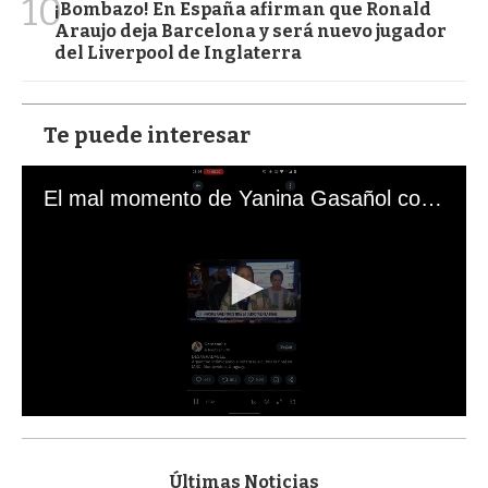
10
¡Bombazo! En España afirman que Ronald
Araujo deja Barcelona y será nuevo jugador
del Liverpool de Inglaterra
Te puede interesar
El mal momento de Yanina Gasañol con un hincha argentino en "Subrayado"
0
s
e
c
Últimas Noticias