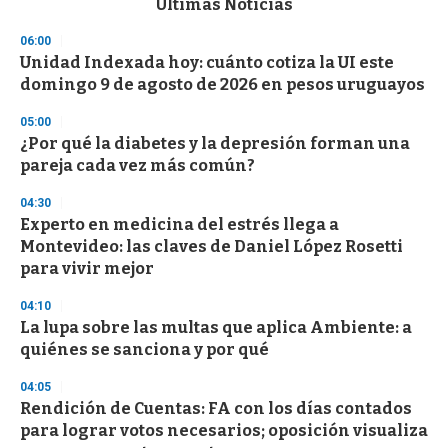
Últimas Noticias
o
n
06:00
d
Unidad Indexada hoy: cuánto cotiza la UI este
s
o
domingo 9 de agosto de 2026 en pesos uruguayos
f
3
05:00
3
s
¿Por qué la diabetes y la depresión forman una
e
pareja cada vez más común?
c
o
04:30
n
d
Experto en medicina del estrés llega a
s
Montevideo: las claves de Daniel López Rosetti
para vivir mejor
04:10
La lupa sobre las multas que aplica Ambiente: a
quiénes se sanciona y por qué
04:05
Rendición de Cuentas: FA con los días contados
para lograr votos necesarios; oposición visualiza