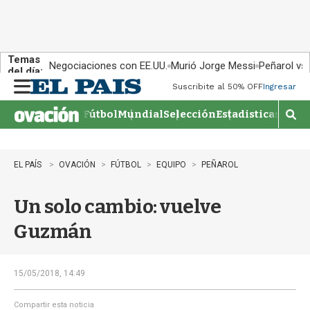
Temas
Negociaciones con EE.UU.
Murió Jorge Messi
Peñarol vs
del día:
Suscribite al 50% OFF
Ingresar
M
e
Fútbol
Mundial
Selección
Estadisticas
Agen
n
M
u
o
s
t
EL PAÍS
OVACIÓN
FÚTBOL
EQUIPO
PEÑAROL
r
a
Un solo cambio: vuelve
r
b
Guzmán
�
s
q
u
15/05/2018, 14:49
e
d
Compartir esta noticia