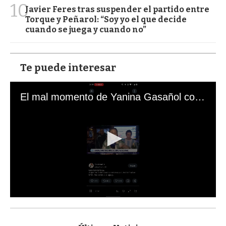
10
Javier Feres tras suspender el partido entre
Torque y Peñarol: “Soy yo el que decide
cuando se juega y cuando no”
Te puede interesar
El mal momento de Yanina Gasañol con un hincha argentino en "Subrayado"
0
s
e
c