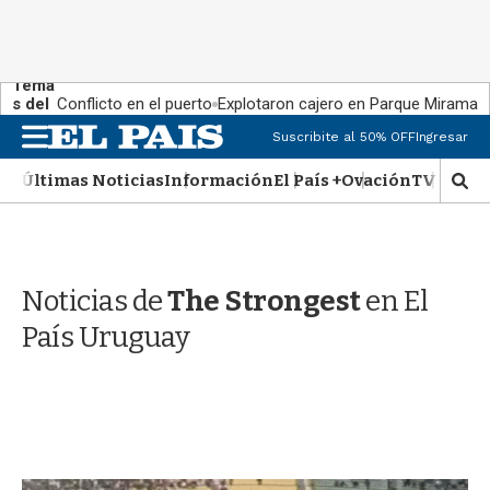
Tema
s del
Conflicto en el puerto
Explotaron cajero en Parque Miramar
día:
M
Suscribite al 50% OFF
Ingresar
e
n
Últimas Noticias
Información
El País +
Ovación
TV Show
M
u
o
s
t
r
Noticias de
The Strongest
en El
a
r
País Uruguay
b
�
s
q
u
e
d