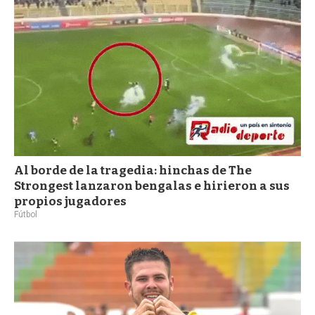
a
Al borde de la tragedia: hinchas de The
Strongest lanzaron bengalas e hirieron a sus
propios jugadores
Fútbol