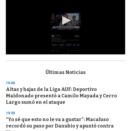
0
s
e
c
Últimas Noticias
o
n
19:40
d
Altas y bajas de la Liga AUF: Deportivo
s
o
Maldonado presentó a Camilo Mayada y Cerro
f
Largo sumó en el ataque
3
3
s
19:35
e
“Yo sé que esto no le va a gustar”: Macaluso
c
recordó su paso por Danubio y apuntó contra
o