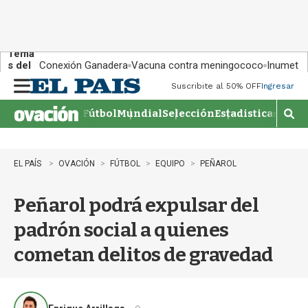
Tema
s del
Conexión Ganadera
Vacuna contra meningococo
Inumet ad
día:
Suscribite al 50% OFF
Ingresar
M
e
Fútbol
Mundial
Selección
Estadisticas
Agen
n
M
u
o
s
t
EL PAÍS
OVACIÓN
FÚTBOL
EQUIPO
PEÑAROL
r
a
Peñarol podrá expulsar del
r
b
padrón social a quienes
�
s
cometan delitos de gravedad
q
u
e
d