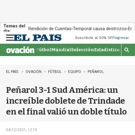
Temas del
Rendición de Cuentas
Temporal causa destrozos
En 
día:
Suscribite al 50% OFF
Ingresar
M
e
Fútbol
Mundial
Selección
Estadisticas
Agen
n
M
u
o
s
t
EL PAÍS
OVACIÓN
FÚTBOL
EQUIPO
PEÑAROL
r
a
Peñarol 3-1 Sud América: un
r
b
increíble doblete de Trindade
�
s
en el final valió un doble título
q
u
e
d
04/12/2021, 12:15