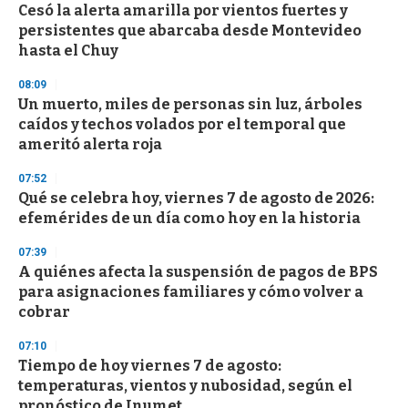
Cesó la alerta amarilla por vientos fuertes y
s
o
persistentes que abarcaba desde Montevideo
f
hasta el Chuy
3
3
s
08:09
e
Un muerto, miles de personas sin luz, árboles
c
caídos y techos volados por el temporal que
o
n
ameritó alerta roja
d
s
07:52
Qué se celebra hoy, viernes 7 de agosto de 2026:
efemérides de un día como hoy en la historia
07:39
A quiénes afecta la suspensión de pagos de BPS
para asignaciones familiares y cómo volver a
cobrar
07:10
Tiempo de hoy viernes 7 de agosto:
temperaturas, vientos y nubosidad, según el
pronóstico de Inumet