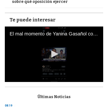
sobre qué oposición ejercer
Te puede interesar
El mal momento de Yanina Gasañol con un hincha argentino en "Subrayado"
0
s
e
c
Últimas Noticias
o
n
08:19
d