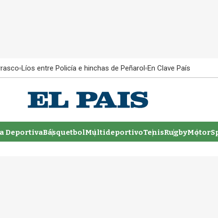
rrasco
Líos entre Policía e hinchas de Peñarol
En Clave País
 Deportiva
Básquetbol
Multideportivo
Tenis
Rugby
MotorSp