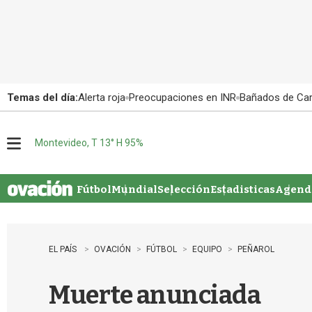
Temas del día:
Alerta roja
Preocupaciones en INR
Bañados de Ca
Montevideo, T 13° H 95%
M
e
n
u
Fútbol
Mundial
Selección
Estadisticas
Agenda
EL PAÍS
OVACIÓN
FÚTBOL
EQUIPO
PEÑAROL
Muerte anunciada