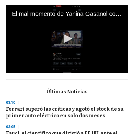
El mal momento de Yanina Gasañol con un hincha argentino en "Subrayado"
0
s
e
c
Últimas Noticias
o
n
03:10
d
Ferrari superó las críticas y agotó el stock de su
s
o
primer auto eléctrico en solo dos meses
f
3
03:05
3
s
Fauci, el científico que dirigió a EE.UU. ante el