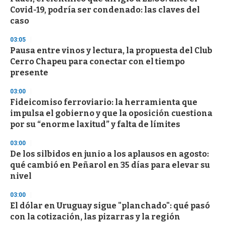
e
Covid-19, podría ser condenado: las claves del
c
caso
o
n
d
03:05
s
Pausa entre vinos y lectura, la propuesta del Club
Cerro Chapeu para conectar con el tiempo
presente
03:00
Fideicomiso ferroviario: la herramienta que
impulsa el gobierno y que la oposición cuestiona
por su “enorme laxitud” y falta de límites
03:00
De los silbidos en junio a los aplausos en agosto:
qué cambió en Peñarol en 35 días para elevar su
nivel
03:00
El dólar en Uruguay sigue "planchado": qué pasó
con la cotización, las pizarras y la región