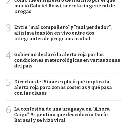
2
Cómo fue el siniestro de tránsito por el que
murió Gabriel Rossi, secretario general de
Drogas
3
Entre "mal compañero" y "mal perdedor",
altísima tensión en vivo entre dos
integrantes de programa radial
4
Gobierno declaró la alerta roja por las
condiciones meteorológicas en varias zonas
del país
5
Director del Sinae explicó qué implica la
alerta roja para zonas costeras y qué pasa
con las clases
6
La confesión de una uruguaya en "Ahora
Caigo" Argentina que descolocó a Darío
Barassi y se hizo viral