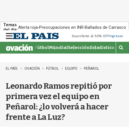
Temas
Alerta roja
Preocupaciones en INR
Bañados de Carrasco
del día:
Suscribite al 50% OFF
Ingresar
M
e
Fútbol
Mundial
Selección
Estadisticas
Agen
n
M
u
o
s
t
EL PAÍS
OVACIÓN
FÚTBOL
EQUIPO
PEÑAROL
r
a
Leonardo Ramos repitió por
r
b
primera vez el equipo en
�
s
Peñarol: ¿lo volverá a hacer
q
u
frente a La Luz?
e
d