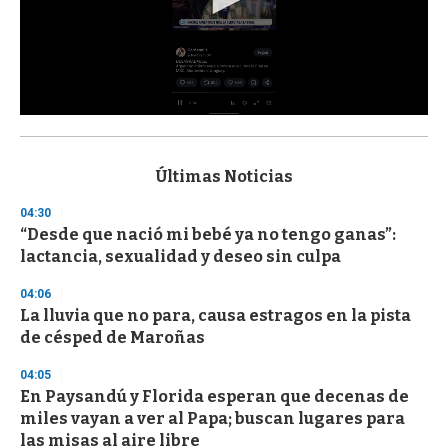
0
s
e
c
Últimas Noticias
o
n
04:30
d
“Desde que nació mi bebé ya no tengo ganas”:
s
o
lactancia, sexualidad y deseo sin culpa
f
3
04:06
3
s
La lluvia que no para, causa estragos en la pista
e
de césped de Maroñas
c
o
04:05
n
d
En Paysandú y Florida esperan que decenas de
s
miles vayan a ver al Papa; buscan lugares para
las misas al aire libre