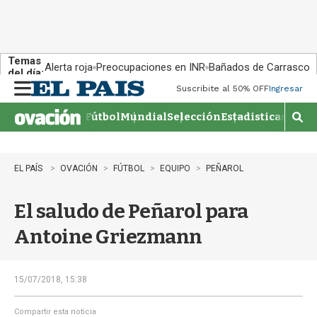
Temas
Alerta roja
Preocupaciones en INR
Bañados de Carrasco
del día:
Suscribite al 50% OFF
Ingresar
M
e
Fútbol
Mundial
Selección
Estadisticas
Agen
n
M
u
o
s
t
EL PAÍS
OVACIÓN
FÚTBOL
EQUIPO
PEÑAROL
r
a
El saludo de Peñarol para
r
b
Antoine Griezmann
�
s
q
u
15/07/2018, 15:38
e
d
Compartir esta noticia