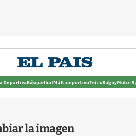
 Deportiva
Básquetbol
Multideportivo
Tenis
Rugby
MotorSp
mbiar la imagen