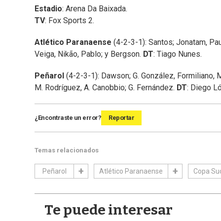
Estadio
: Arena Da Baixada.
TV
: Fox Sports 2.
Atlético Paranaense
(4-2-3-1): Santos; Jonatam, Pa
Veiga, Nikão, Pablo; y Bergson.
DT
: Tiago Nunes.
Peñarol
(4-2-3-1): Dawson; G. González, Formiliano, Ma
M. Rodríguez, A. Canobbio; G. Fernández.
DT
: Diego L
¿Encontraste un error?
Reportar
Temas relacionados
Peñarol
Atlético Paranaense
Copa Su
Te puede interesar