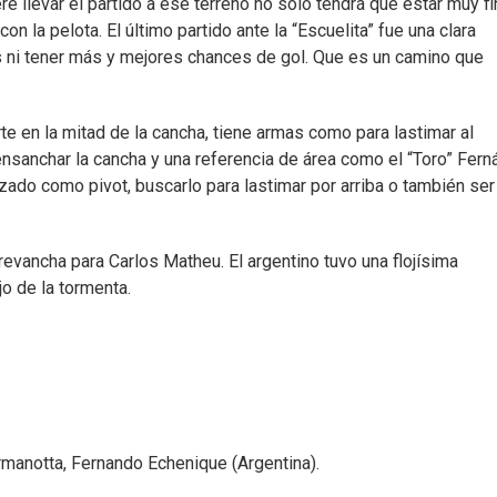
ere llevar el partido a ese terreno no solo tendrá que estar muy f
n la pelota. El último partido ante la “Escuelita” fue una clara
ás ni tener más y mejores chances de gol. Que es un camino que
te en la mitad de la cancha, tiene armas como para lastimar al
sanchar la cancha y una referencia de área como el “Toro” Fer
izado como pivot, buscarlo para lastimar por arriba o también ser
vancha para Carlos Matheu. El argentino tuvo una flojísima
jo de la tormenta.
ermanotta, Fernando Echenique (Argentina).