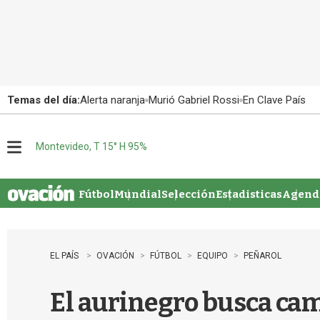
Temas del día:
Alerta naranja
Murió Gabriel Rossi
En Clave País
Montevideo, T 15° H 95%
M
e
n
u
Fútbol
Mundial
Selección
Estadisticas
Agenda
EL PAÍS
OVACIÓN
FÚTBOL
EQUIPO
PEÑAROL
El aurinegro busca ca