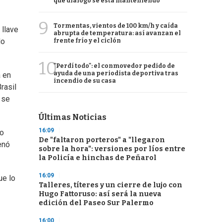
qué diálogo se está manteniendo
9
Tormentas, vientos de 100 km/h y caída
 llave
abrupta de temperatura: así avanzan el
do
frente frío y el ciclón
10
"Perdí todo": el conmovedor pedido de
ayuda de una periodista deportiva tras
á en
incendio de su casa
rasil
 se
Últimas Noticias
16:09
do
De "faltaron porteros" a "llegaron
enó
sobre la hora": versiones por líos entre
la Policía e hinchas de Peñarol
16:09
ue lo
Talleres, títeres y un cierre de lujo con
Hugo Fattoruso: así será la nueva
edición del Paseo Sur Palermo
16:00