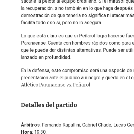
sacarle la pelota al equipo brasileño. Si el mirasol qui
la recuperación, sino también en lo que haga después co
demostración de que tenerla no significa ni atacar m
facilita todo eso sí, pero no lo asegura.
Lo que está claro es que si Peñarol logra hacerse fuer
Paranaense. Cuenta con hombres rápidos como para en
que le puede dar distintas alternativas. Puede ser util
lanzado en profundidad.
En la defensa, este compromiso será una especie de re
presentación ante el público aurinegro y quedó en el o
Atlético Paranaense vs. Peñarol
Detalles del partido
Árbitros
: Fernando Rapallini, Gabriel Chade, Lucas G
Hora
: 19.30.