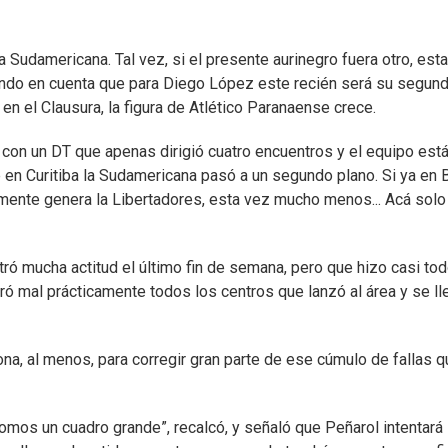
 Sudamericana. Tal vez, si el presente aurinegro fuera otro, esta
endo en cuenta que para Diego López este recién será su segun
en el Clausura, la figura de Atlético Paranaense crece.
 con un DT que apenas dirigió cuatro encuentros y el equipo est
 en Curitiba la Sudamericana pasó a un segundo plano. Si ya en B
lmente genera la Libertadores, esta vez mucho menos... Acá solo
ró mucha actitud el último fin de semana, pero que hizo casi to
tiró mal prácticamente todos los centros que lanzó al área y se ll
ona, al menos, para corregir gran parte de ese cúmulo de fallas q
“Somos un cuadro grande”, recalcó, y señaló que Peñarol intentará