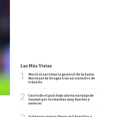
Las Más Vistas
1
Murió el secretario general de la Junta
Nacional de Drogas tras un siniestro de
tránsito
2
Casi todo el país bajo alerta naranja de
Inumet por tormentas muy fuertes y
severas
Gobierno quiere llevar mil familias a