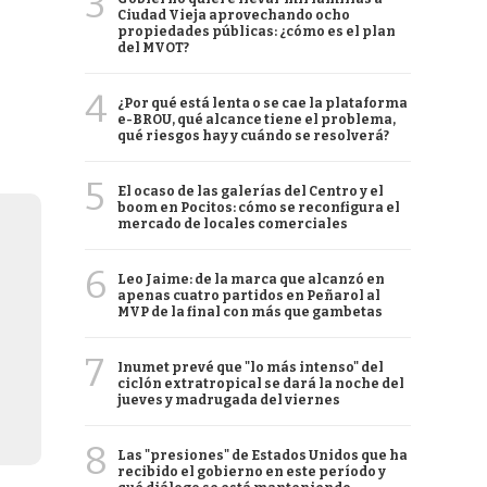
3
Ciudad Vieja aprovechando ocho
propiedades públicas: ¿cómo es el plan
del MVOT?
4
¿Por qué está lenta o se cae la plataforma
e-BROU, qué alcance tiene el problema,
qué riesgos hay y cuándo se resolverá?
5
El ocaso de las galerías del Centro y el
boom en Pocitos: cómo se reconfigura el
mercado de locales comerciales
6
Leo Jaime: de la marca que alcanzó en
apenas cuatro partidos en Peñarol al
MVP de la final con más que gambetas
7
Inumet prevé que "lo más intenso" del
ciclón extratropical se dará la noche del
jueves y madrugada del viernes
8
Las "presiones" de Estados Unidos que ha
recibido el gobierno en este período y