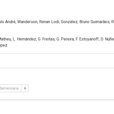
ulo André, Wanderson, Renan Lodi; González, Bruno Guimarães; R
theu, L. Hernández; G. Freitas, G. Pereira; F. Estoyanoff, D. Núñ
ópez.
damericana