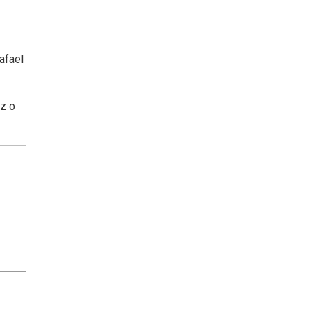
afael
ez o