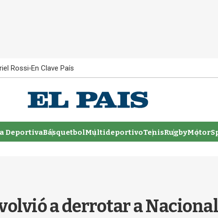
iel Rossi
En Clave País
 Deportiva
Básquetbol
Multideportivo
Tenis
Rugby
MotorSp
olvió a derrotar a Nacional 