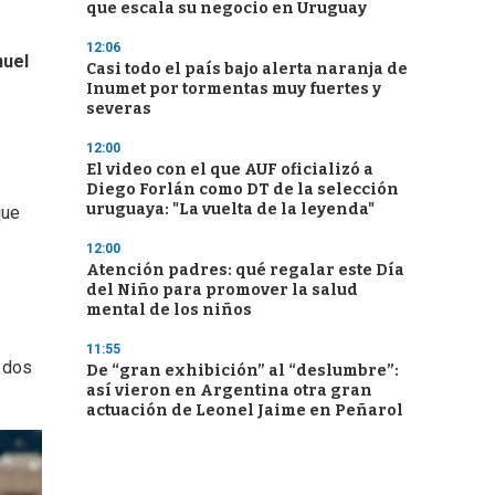
que escala su negocio en Uruguay
12:06
uel
Casi todo el país bajo alerta naranja de
Inumet por tormentas muy fuertes y
severas
12:00
El video con el que AUF oficializó a
Diego Forlán como DT de la selección
uruguaya: "La vuelta de la leyenda"
que
12:00
Atención padres: qué regalar este Día
del Niño para promover la salud
mental de los niños
11:55
n dos
De “gran exhibición” al “deslumbre”:
así vieron en Argentina otra gran
actuación de Leonel Jaime en Peñarol