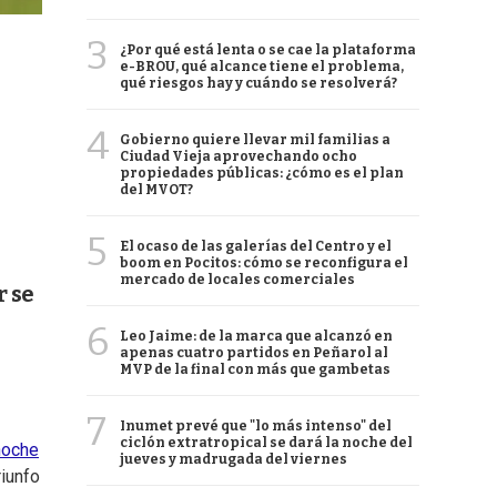
3
¿Por qué está lenta o se cae la plataforma
e-BROU, qué alcance tiene el problema,
qué riesgos hay y cuándo se resolverá?
4
Gobierno quiere llevar mil familias a
Ciudad Vieja aprovechando ocho
propiedades públicas: ¿cómo es el plan
del MVOT?
5
El ocaso de las galerías del Centro y el
boom en Pocitos: cómo se reconfigura el
mercado de locales comerciales
r se
6
Leo Jaime: de la marca que alcanzó en
apenas cuatro partidos en Peñarol al
MVP de la final con más que gambetas
7
Inumet prevé que "lo más intenso" del
ciclón extratropical se dará la noche del
noche
jueves y madrugada del viernes
riunfo