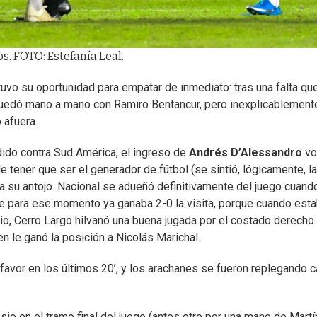
s. FOTO: Estefanía Leal.
tuvo su oportunidad para empatar de inmediato: tras una falta qu
uedó mano a mano con Ramiro Bentancur, pero inexplicablemente
 afuera.
ido contra Sud América, el ingreso de
Andrés D’Alessandro
vo
e tener que ser el generador de fútbol (se sintió, lógicamente, la
 a su antojo. Nacional se adueñó definitivamente del juego cuand
e para ese momento ya ganaba 2-0 la visita, porque cuando esta
io, Cerro Largo hilvanó una buena jugada por el costado derecho
en le ganó la posición a Nicolás Marichal.
u favor en los últimos 20’, y los arachanes se fueron replegando 
io en el tramo final del juego (antes otro por una mano de Martí