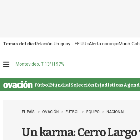
Temas del día:
Relación Uruguay - EE.UU.
Alerta naranja
Murió Gabr
Montevideo, T 13° H 97%
M
e
n
u
Fútbol
Mundial
Selección
Estadisticas
Agenda
EL PAÍS
OVACIÓN
FÚTBOL
EQUIPO
NACIONAL
Un karma: Cerro Largo v