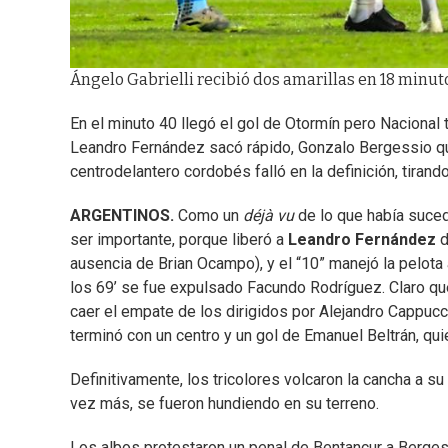
Ángelo Gabrielli recibió dos amarillas en 18 minuto
En el minuto 40 llegó el gol de Otormín pero Nacional 
Leandro Fernández sacó rápido, Gonzalo Bergessio q
centrodelantero cordobés falló en la definición, tirando
ARGENTINOS.
Como un
déjà vu
de lo que había suced
ser importante, porque liberó a
Leandro Fernández
d
ausencia de Brian Ocampo), y el “10” manejó la pelota
los 69’ se fue expulsado Facundo Rodríguez. Claro qu
caer el empate de los dirigidos por Alejandro Cappucc
terminó con un centro y un gol de Emanuel Beltrán, qui
Definitivamente, los tricolores volcaron la cancha a s
vez más, se fueron hundiendo en su terreno.
Los albos protestaron un penal de Bentancur a Bergess