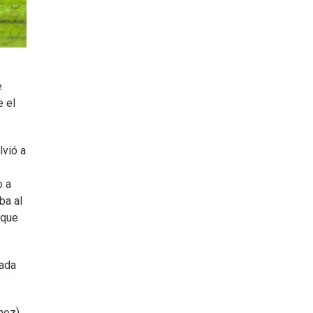
e
 el
lvió a
o a
ba al
 que
cada
nez),