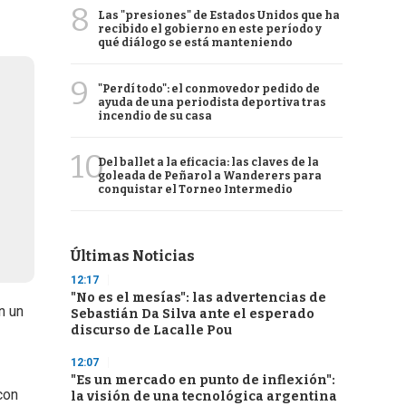
8
Las "presiones" de Estados Unidos que ha
recibido el gobierno en este período y
qué diálogo se está manteniendo
9
"Perdí todo": el conmovedor pedido de
ayuda de una periodista deportiva tras
incendio de su casa
10
Del ballet a la eficacia: las claves de la
goleada de Peñarol a Wanderers para
conquistar el Torneo Intermedio
Últimas Noticias
12:17
"No es el mesías": las advertencias de
n un
Sebastián Da Silva ante el esperado
discurso de Lacalle Pou
12:07
"Es un mercado en punto de inflexión":
con
la visión de una tecnológica argentina