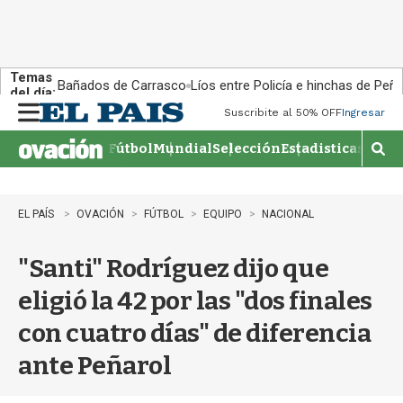
Temas
Bañados de Carrasco
Líos entre Policía e hinchas de Peña
del día:
Suscribite al 50% OFF
Ingresar
M
e
Fútbol
Mundial
Selección
Estadisticas
Agen
n
M
u
o
s
t
EL PAÍS
OVACIÓN
FÚTBOL
EQUIPO
NACIONAL
r
a
"Santi" Rodríguez dijo que
r
b
eligió la 42 por las "dos finales
�
s
con cuatro días" de diferencia
q
u
ante Peñarol
e
d