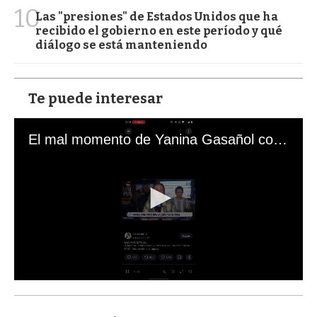
10
Las "presiones" de Estados Unidos que ha
recibido el gobierno en este período y qué
diálogo se está manteniendo
Te puede interesar
El mal momento de Yanina Gasañol con un hincha argentino en "Subrayado"
0
s
e