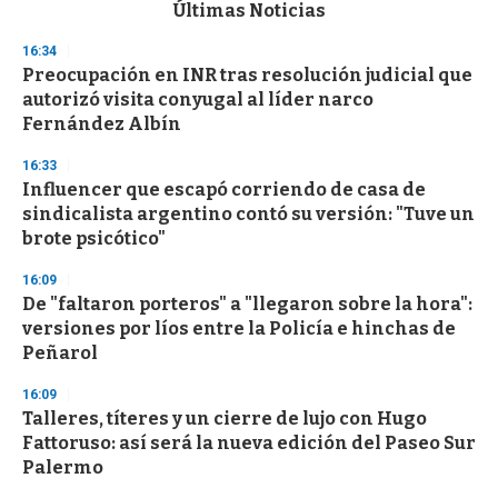
c
Últimas Noticias
o
n
16:34
d
Preocupación en INR tras resolución judicial que
s
o
autorizó visita conyugal al líder narco
f
Fernández Albín
3
3
s
16:33
e
Influencer que escapó corriendo de casa de
c
sindicalista argentino contó su versión: "Tuve un
o
n
brote psicótico"
d
s
16:09
De "faltaron porteros" a "llegaron sobre la hora":
versiones por líos entre la Policía e hinchas de
Peñarol
16:09
Talleres, títeres y un cierre de lujo con Hugo
Fattoruso: así será la nueva edición del Paseo Sur
Palermo