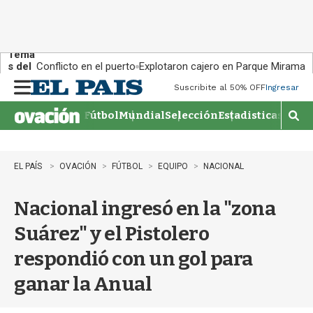
Tema
s del
Conflicto en el puerto
Explotaron cajero en Parque Miramar
día:
Suscribite al 50% OFF
Ingresar
M
e
Fútbol
Mundial
Selección
Estadisticas
Agen
n
M
u
o
s
t
EL PAÍS
OVACIÓN
FÚTBOL
EQUIPO
NACIONAL
r
a
Nacional ingresó en la "zona
r
b
Suárez" y el Pistolero
�
s
respondió con un gol para
q
u
ganar la Anual
e
d