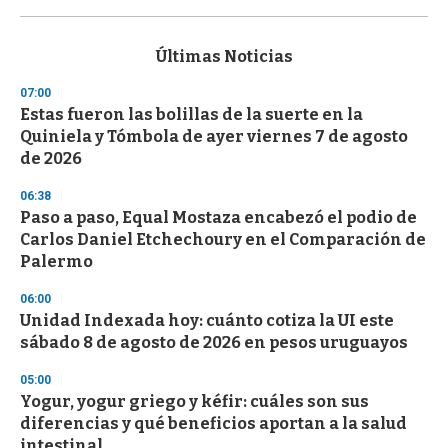
0
s
e
c
Últimas Noticias
o
n
07:00
d
Estas fueron las bolillas de la suerte en la
s
o
Quiniela y Tómbola de ayer viernes 7 de agosto
f
de 2026
3
3
s
06:38
e
Paso a paso, Equal Mostaza encabezó el podio de
c
Carlos Daniel Etchechoury en el Comparación de
o
n
Palermo
d
s
06:00
Unidad Indexada hoy: cuánto cotiza la UI este
sábado 8 de agosto de 2026 en pesos uruguayos
05:00
Yogur, yogur griego y kéfir: cuáles son sus
diferencias y qué beneficios aportan a la salud
intestinal