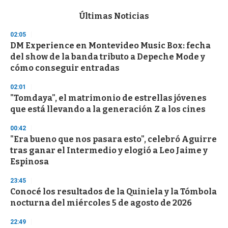
e
c
Últimas Noticias
o
n
02:05
d
DM Experience en Montevideo Music Box: fecha
s
o
del show de la banda tributo a Depeche Mode y
f
cómo conseguir entradas
3
3
s
02:01
e
"Tomdaya", el matrimonio de estrellas jóvenes
c
que está llevando a la generación Z a los cines
o
n
d
00:42
s
"Era bueno que nos pasara esto", celebró Aguirre
tras ganar el Intermedio y elogió a Leo Jaime y
Espinosa
23:45
Conocé los resultados de la Quiniela y la Tómbola
nocturna del miércoles 5 de agosto de 2026
22:49