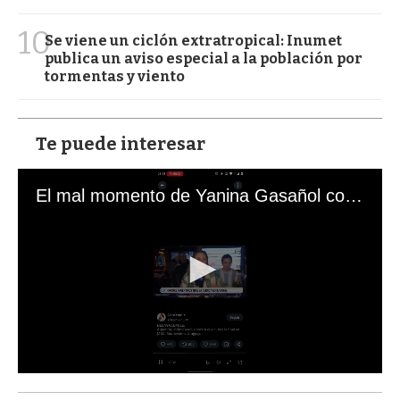
10
Se viene un ciclón extratropical: Inumet
publica un aviso especial a la población por
tormentas y viento
Te puede interesar
El mal momento de Yanina Gasañol con un hincha argentino en "Subrayado"
0
s