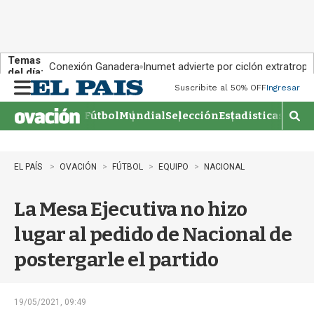
Temas
Conexión Ganadera
Inumet advierte por ciclón extratropi
del día:
Suscribite al 50% OFF
Ingresar
M
e
Fútbol
Mundial
Selección
Estadisticas
Agen
n
M
u
o
s
t
EL PAÍS
OVACIÓN
FÚTBOL
EQUIPO
NACIONAL
r
a
La Mesa Ejecutiva no hizo
r
b
lugar al pedido de Nacional de
�
s
postergarle el partido
q
u
e
d
19/05/2021, 09:49