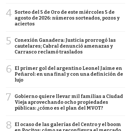
4
Sorteo del 5 de Oro de este miércoles 5 de
agosto de 2026: números sorteados, pozos y
aciertos
5
Conexión Ganadera: Justicia prorrogó las
cautelares; Cabral denunció amenazas y
Carrasco reclamó traslados
6
El primer gol del argentino Leonel Jaime en
Peñarol: en una final y con una definición de
lujo
7
Gobierno quiere llevar mil familias a Ciudad
Vieja aprovechando ocho propiedades
públicas: ¿cómo es el plan del MVOT?
8
El ocaso de las galerías del Centro y el boom
en Pocitos: cómo se reconfigura el mercado