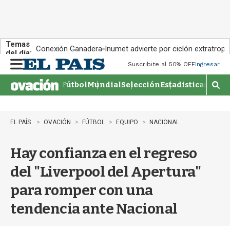
Temas
Conexión Ganadera
Inumet advierte por ciclón extratropi
del día:
Suscribite al 50% OFF
Ingresar
M
e
Fútbol
Mundial
Selección
Estadisticas
Agen
n
M
u
o
s
t
EL PAÍS
OVACIÓN
FÚTBOL
EQUIPO
NACIONAL
r
a
Hay confianza en el regreso
r
b
del "Liverpool del Apertura"
�
s
para romper con una
q
u
tendencia ante Nacional
e
d