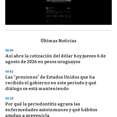
0
s
e
c
Últimas Noticias
o
n
06:00
d
Así abre la cotización del dólar hoy jueves 6 de
s
o
agosto de 2026 en pesos uruguayos
f
3
04:42
3
s
Las "presiones" de Estados Unidos que ha
e
recibido el gobierno en este período y qué
c
diálogo se está manteniendo
o
n
d
04:30
s
Por qué la periodontitis agrava las
enfermedades autoinmunes y qué hábitos
ayudan a prevenirla