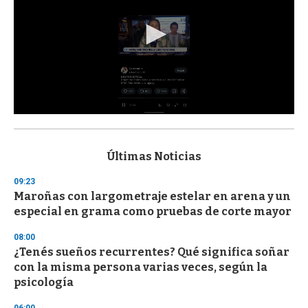
0
s
e
c
Últimas Noticias
o
n
09:23
d
Maroñas con largometraje estelar en arena y un
s
o
especial en grama como pruebas de corte mayor
f
3
08:00
3
s
¿Tenés sueños recurrentes? Qué significa soñar
e
con la misma persona varias veces, según la
c
psicología
o
n
d