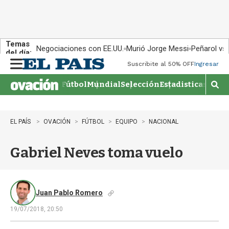
Temas
Negociaciones con EE.UU.
Murió Jorge Messi
Peñarol vs
del día:
Suscribite al 50% OFF
Ingresar
M
e
Fútbol
Mundial
Selección
Estadisticas
Agen
n
M
u
o
s
t
EL PAÍS
OVACIÓN
FÚTBOL
EQUIPO
NACIONAL
r
a
Gabriel Neves toma vuelo
r
b
�
s
q
Juan Pablo Romero
u
19/07/2018, 20:50
e
d