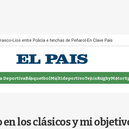
rrasco
Líos entre Policía e hinchas de Peñarol
En Clave País
 Deportiva
Básquetbol
Multideportivo
Tenis
Rugby
MotorSp
 en los clásicos y mi objetiv