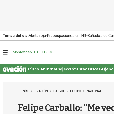
Temas del día:
Alerta roja
Preocupaciones en INR
Bañados de Ca
Montevideo, T 13° H 95%
M
e
n
u
Fútbol
Mundial
Selección
Estadisticas
Agenda
EL PAÍS
OVACIÓN
FÚTBOL
EQUIPO
NACIONAL
Felipe Carballo: "Me veo