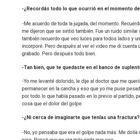
-¿Recordás todo lo que ocurrió en el momento de
-Me acuerdo de toda la jugada, del momento. Recuerd
me dijeron que se sintió también. Fue un ruido simila
también recuerdo que veo luces para todos lados y u
incorporé. Pero después al ver el video me di cuenta 
grabado. Pero después todo bien.
-Tan bien, que te quedaste en el banco de suplen
-Yo me levanté dolorido, le dije al doctor que me que
permanecer en la cancha y eso que yo me puse pesado 
por todo lo que había pasado en lo previo al partido, 
cosa que el dolor del golpe.
-¿Ni cerca de imaginarte que tenías una fractura?
-No, yo pensaba que era el golpe nada más. Me dolía de
piso. Pensé que no era más nada que eso.