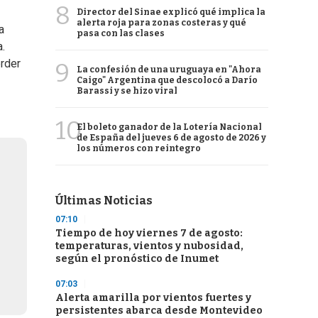
8
Director del Sinae explicó qué implica la
alerta roja para zonas costeras y qué
a
pasa con las clases
a.
erder
9
La confesión de una uruguaya en "Ahora
Caigo" Argentina que descolocó a Darío
Barassi y se hizo viral
10
El boleto ganador de la Lotería Nacional
de España del jueves 6 de agosto de 2026 y
los números con reintegro
Últimas Noticias
07:10
Tiempo de hoy viernes 7 de agosto:
temperaturas, vientos y nubosidad,
según el pronóstico de Inumet
07:03
Alerta amarilla por vientos fuertes y
persistentes abarca desde Montevideo