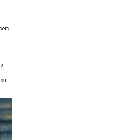
 pero
os
 en