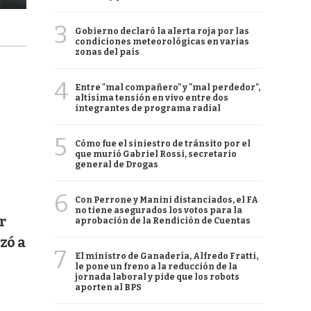
3
Gobierno declaró la alerta roja por las
condiciones meteorológicas en varias
zonas del país
4
Entre "mal compañero" y "mal perdedor",
altísima tensión en vivo entre dos
integrantes de programa radial
5
Cómo fue el siniestro de tránsito por el
que murió Gabriel Rossi, secretario
general de Drogas
6
Con Perrone y Manini distanciados, el FA
no tiene asegurados los votos para la
r
aprobación de la Rendición de Cuentas
zó a
7
El ministro de Ganadería, Alfredo Fratti,
le pone un freno a la reducción de la
jornada laboral y pide que los robots
aporten al BPS