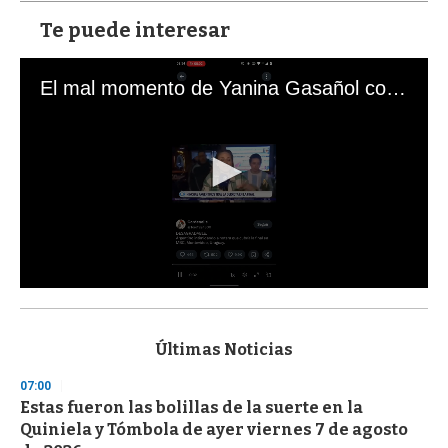
Te puede interesar
El mal momento de Yanina Gasañol con un hincha argentino en "Subrayado"
0
s
e
c
Últimas Noticias
o
n
07:00
d
Estas fueron las bolillas de la suerte en la
s
o
Quiniela y Tómbola de ayer viernes 7 de agosto
f