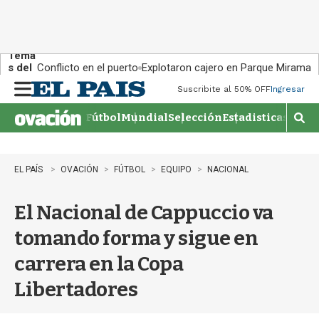
Tema
s del
Conflicto en el puerto
Explotaron cajero en Parque Miramar
día:
Suscribite al 50% OFF
Ingresar
M
e
Fútbol
Mundial
Selección
Estadisticas
Agen
n
M
u
o
s
t
EL PAÍS
OVACIÓN
FÚTBOL
EQUIPO
NACIONAL
r
a
El Nacional de Cappuccio va
r
b
tomando forma y sigue en
�
s
carrera en la Copa
q
u
Libertadores
e
d