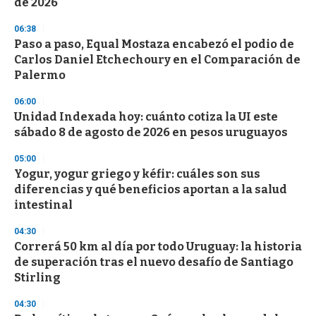
de 2026
3
3
s
06:38
e
Paso a paso, Equal Mostaza encabezó el podio de
c
Carlos Daniel Etchechoury en el Comparación de
o
n
Palermo
d
s
06:00
Unidad Indexada hoy: cuánto cotiza la UI este
sábado 8 de agosto de 2026 en pesos uruguayos
05:00
Yogur, yogur griego y kéfir: cuáles son sus
diferencias y qué beneficios aportan a la salud
intestinal
04:30
Correrá 50 km al día por todo Uruguay: la historia
de superación tras el nuevo desafío de Santiago
Stirling
04:30