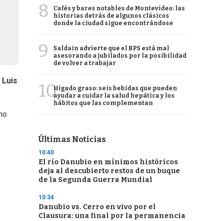
8
Cafés y bares notables de Montevideo: las
historias detrás de algunos clásicos
donde la ciudad sigue encontrándose
9
Saldain advierte que el BPS está mal
asesorando a jubilados por la posibilidad
de volver a trabajar
:
Luis
10
Hígado graso: seis bebidas que pueden
ayudar a cuidar la salud hepática y los
hábitos que las complementan
mo
Últimas Noticias
10:40
El río Danubio en mínimos históricos
deja al descubierto restos de un buque
de la Segunda Guerra Mundial
10:34
Danubio vs. Cerro en vivo por el
Clausura: una final por la permanencia