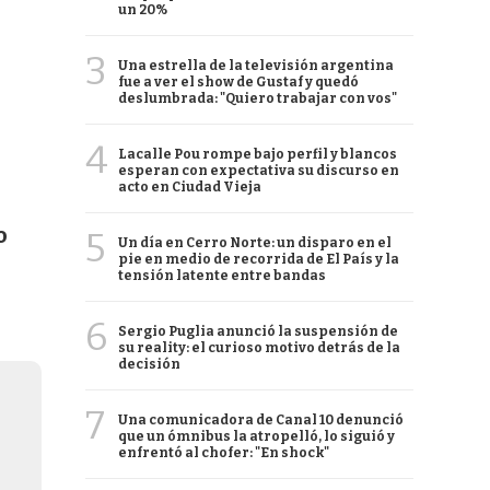
un 20%
3
Una estrella de la televisión argentina
fue a ver el show de Gustaf y quedó
deslumbrada: "Quiero trabajar con vos"
4
Lacalle Pou rompe bajo perfil y blancos
esperan con expectativa su discurso en
acto en Ciudad Vieja
o
5
Un día en Cerro Norte: un disparo en el
pie en medio de recorrida de El País y la
tensión latente entre bandas
6
Sergio Puglia anunció la suspensión de
su reality: el curioso motivo detrás de la
decisión
7
Una comunicadora de Canal 10 denunció
que un ómnibus la atropelló, lo siguió y
enfrentó al chofer: "En shock"