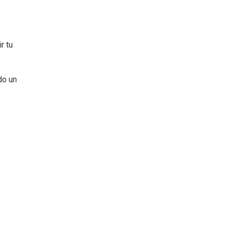
r tu
do un