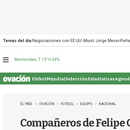
Temas del día:
Negociaciones con EE.UU.
Murió Jorge Messi
Peña
Montevideo, T 13° H 54%
M
e
n
u
Fútbol
Mundial
Selección
Estadisticas
Agenda
EL PAÍS
OVACIÓN
FÚTBOL
EQUIPO
NACIONAL
Compañeros de Felipe Ca