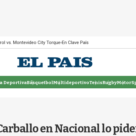
rol vs. Montevideo City Torque
En Clave País
 Deportiva
Básquetbol
Multideportivo
Tenis
Rugby
MotorSp
rballo en Nacional lo piden