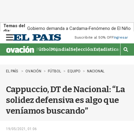
Temas del
Gobierno demanda a Cardama
Fenómeno de El Niño
día:
Suscribite al 50% OFF
Ingresar
M
e
Fútbol
Mundial
Selección
Estadisticas
Agen
n
M
u
o
s
t
EL PAÍS
OVACIÓN
FÚTBOL
EQUIPO
NACIONAL
r
a
Cappuccio, DT de Nacional: “La
r
b
solidez defensiva es algo que
�
s
veníamos buscando”
q
u
e
d
19/05/2021, 01:06