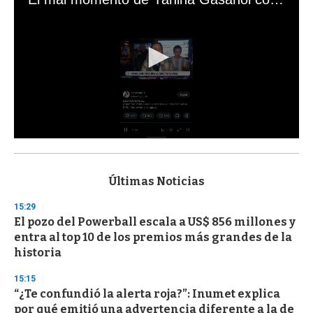
0
s
e
c
Últimas Noticias
o
n
15:29
d
El pozo del Powerball escala a US$ 856 millones y
s
o
entra al top 10 de los premios más grandes de la
f
historia
3
3
s
15:15
e
“¿Te confundió la alerta roja?”: Inumet explica
c
por qué emitió una advertencia diferente a la de
o