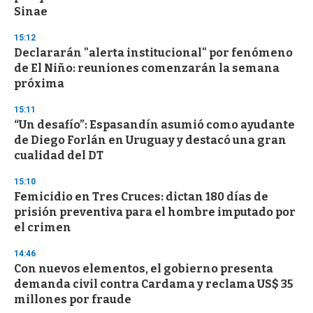
n
Sinae
d
s
15:12
Declararán "alerta institucional" por fenómeno
de El Niño: reuniones comenzarán la semana
próxima
15:11
“Un desafío”: Espasandín asumió como ayudante
de Diego Forlán en Uruguay y destacó una gran
cualidad del DT
15:10
Femicidio en Tres Cruces: dictan 180 días de
prisión preventiva para el hombre imputado por
el crimen
14:46
Con nuevos elementos, el gobierno presenta
demanda civil contra Cardama y reclama US$ 35
millones por fraude