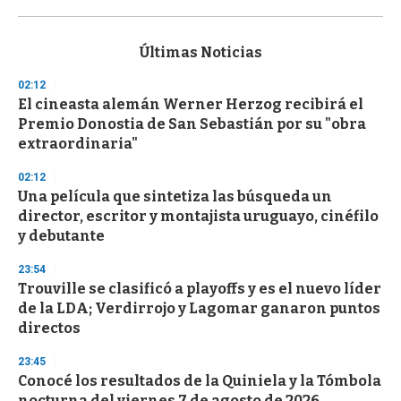
0
s
e
c
Últimas Noticias
o
n
02:12
d
El cineasta alemán Werner Herzog recibirá el
s
o
Premio Donostia de San Sebastián por su "obra
f
extraordinaria"
3
3
s
02:12
e
Una película que sintetiza las búsqueda un
c
director, escritor y montajista uruguayo, cinéfilo
o
n
y debutante
d
s
23:54
Trouville se clasificó a playoffs y es el nuevo líder
de la LDA; Verdirrojo y Lagomar ganaron puntos
directos
23:45
Conocé los resultados de la Quiniela y la Tómbola
nocturna del viernes 7 de agosto de 2026