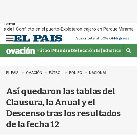
Tema
s del
Conflicto en el puerto
Explotaron cajero en Parque Miramar
día:
Suscribite al 50% OFF
Ingresar
M
e
Fútbol
Mundial
Selección
Estadisticas
Agen
n
M
u
o
s
t
EL PAÍS
OVACIÓN
FÚTBOL
EQUIPO
NACIONAL
r
a
Así quedaron las tablas del
r
b
Clausura, la Anual y el
�
s
Descenso tras los resultados
q
u
de la fecha 12
e
d