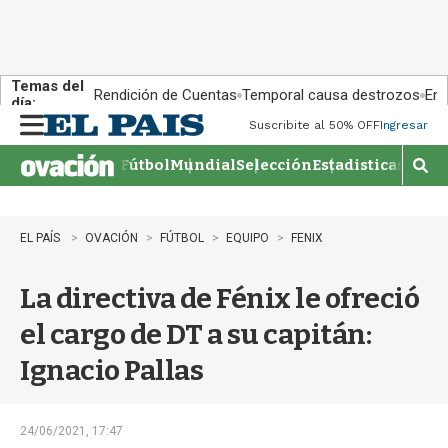
Temas del
Rendición de Cuentas
Temporal causa destrozos
En 
día:
Suscribite al 50% OFF
Ingresar
M
e
Fútbol
Mundial
Selección
Estadisticas
Agen
n
M
u
o
s
t
EL PAÍS
OVACIÓN
FÚTBOL
EQUIPO
FENIX
r
a
La directiva de Fénix le ofreció
r
b
el cargo de DT a su capitán:
�
s
Ignacio Pallas
q
u
e
d
24/06/2021, 17:47