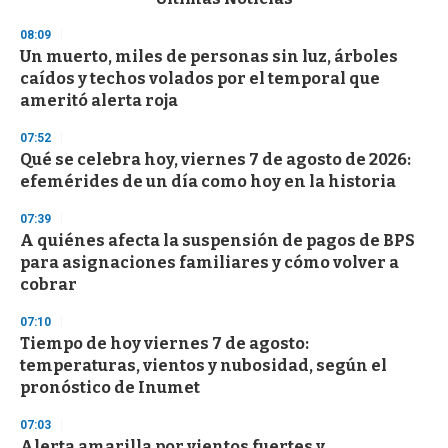
o
n
08:09
d
Un muerto, miles de personas sin luz, árboles
s
o
caídos y techos volados por el temporal que
f
ameritó alerta roja
3
3
s
07:52
e
Qué se celebra hoy, viernes 7 de agosto de 2026:
c
efemérides de un día como hoy en la historia
o
n
d
07:39
s
A quiénes afecta la suspensión de pagos de BPS
para asignaciones familiares y cómo volver a
cobrar
07:10
Tiempo de hoy viernes 7 de agosto:
temperaturas, vientos y nubosidad, según el
pronóstico de Inumet
07:03
Alerta amarilla por vientos fuertes y