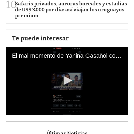
10
Safaris privados, auroras boreales y estadías
de US$ 3.000 por día: así viajan los uruguayos
premium
Te puede interesar
El mal momento de Yanina Gasañol con un hincha argentino en "Subrayado"
0
s
e
c
Últimas Noticias