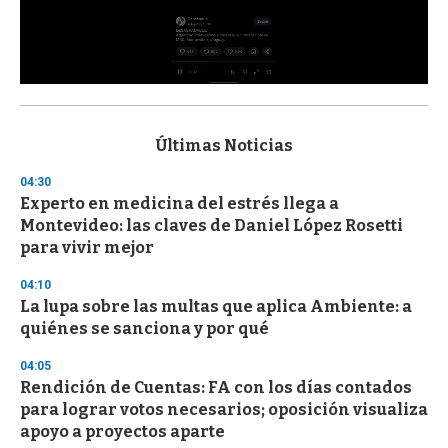
0
s
e
c
Últimas Noticias
o
n
04:30
d
Experto en medicina del estrés llega a
s
o
Montevideo: las claves de Daniel López Rosetti
f
para vivir mejor
3
3
s
04:10
e
La lupa sobre las multas que aplica Ambiente: a
c
quiénes se sanciona y por qué
o
n
d
04:05
s
Rendición de Cuentas: FA con los días contados
para lograr votos necesarios; oposición visualiza
apoyo a proyectos aparte