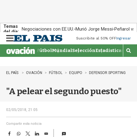
Temas
Negociaciones con EE.UU.
Murió Jorge Messi
Peñarol vs
del día:
Suscribite al 50% OFF
Ingresar
M
e
Fútbol
Mundial
Selección
Estadisticas
Agen
n
M
u
o
s
t
EL PAÍS
OVACIÓN
FÚTBOL
EQUIPO
DEFENSOR SPORTING
r
a
"A pelear el segundo puesto"
r
b
�
s
02/05/2018, 21:05
q
u
Compartir esta noticia
e
F
W
T
L
E
d