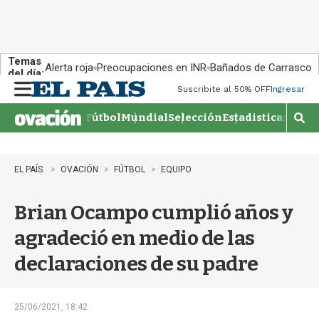
Temas
Alerta roja
Preocupaciones en INR
Bañados de Carrasco
del día:
Suscribite al 50% OFF
Ingresar
M
e
Fútbol
Mundial
Selección
Estadisticas
Agen
n
M
u
o
s
t
EL PAÍS
OVACIÓN
FÚTBOL
EQUIPO
r
a
Brian Ocampo cumplió años y
r
b
agradeció en medio de las
�
s
declaraciones de su padre
q
u
e
d
25/06/2021, 18:42