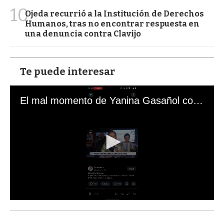
10
Ojeda recurrió a la Institución de Derechos
Humanos, tras no encontrar respuesta en
una denuncia contra Clavijo
Te puede interesar
El mal momento de Yanina Gasañol con un hincha argentino en "Subrayado"
0
s
e