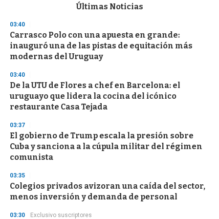
c
Últimas Noticias
o
n
03:40
d
Carrasco Polo con una apuesta en grande:
s
o
inauguró una de las pistas de equitación más
f
modernas del Uruguay
3
3
s
03:40
e
De la UTU de Flores a chef en Barcelona: el
c
uruguayo que lidera la cocina del icónico
o
n
restaurante Casa Tejada
d
s
03:37
El gobierno de Trump escala la presión sobre
Cuba y sanciona a la cúpula militar del régimen
comunista
03:35
Colegios privados avizoran una caída del sector,
menos inversión y demanda de personal
03:30
Exclusivo suscriptores