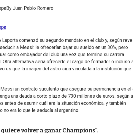
opa
By
Juan Pablo Romero
opa
e Laporta comenzó su segundo mandato en el club y, según revel
a seducir a Messi: le ofrecerían bajar su sueldo en un 30%, pero
inuar como embajador del club una vez que termine su carrera
 Otra alternativa sería ofrecerle el cargo de formador o incluso 
o es que la imagen del astro siga vinculada a la institución que 
a Messi un contrato suculento que asegure su permanencia en el 
n tenga una deuda a corto plazo de 730 millones de euros, según 
s antes de asumir cuál era la situación económica, y también
ro no era lo que le seducía al argentino.
ue quiere volver a ganar Champions".