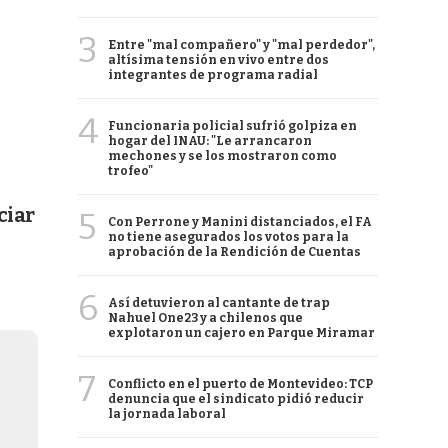
3
Entre "mal compañero" y "mal perdedor",
altísima tensión en vivo entre dos
integrantes de programa radial
4
Funcionaria policial sufrió golpiza en
hogar del INAU: "Le arrancaron
mechones y se los mostraron como
trofeo"
ciar
5
Con Perrone y Manini distanciados, el FA
no tiene asegurados los votos para la
aprobación de la Rendición de Cuentas
6
Así detuvieron al cantante de trap
Nahuel One23 y a chilenos que
explotaron un cajero en Parque Miramar
7
Conflicto en el puerto de Montevideo: TCP
denuncia que el sindicato pidió reducir
la jornada laboral