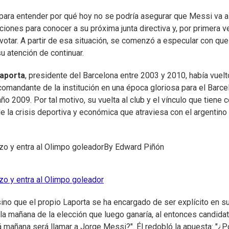
 para entender por qué hoy no se podría asegurar que Messi va a
iones para conocer a su próxima junta directiva y, por primera ve
 a votar. A partir de esa situación, se comenzó a especular con qu
 atención de continuar.
aporta
, presidente del Barcelona entre 2003 y 2010, había vuelt
comandante de la institución en una época gloriosa para el Barce
ño 2009. Por tal motivo, su vuelta al club y el vínculo que tiene 
e la crisis deportiva y económica que atraviesa con el argentino
o y entra al Olimpo goleador
By
Edward Piñón
o y entra al Olimpo goleador
ino que el propio Laporta se ha encargado de ser explícito en s
la mañana de la elección que luego ganaría, al entonces candidat
rá mañana será llamar a Jorge Messi?". Él redobló la apuesta: "¿P