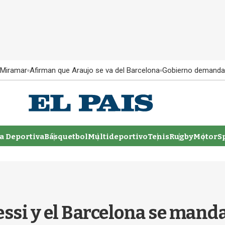
 Miramar
Afirman que Araujo se va del Barcelona
Gobierno demanda
 Deportiva
Básquetbol
Multideportivo
Tenis
Rugby
MotorSp
essi y el Barcelona se mand