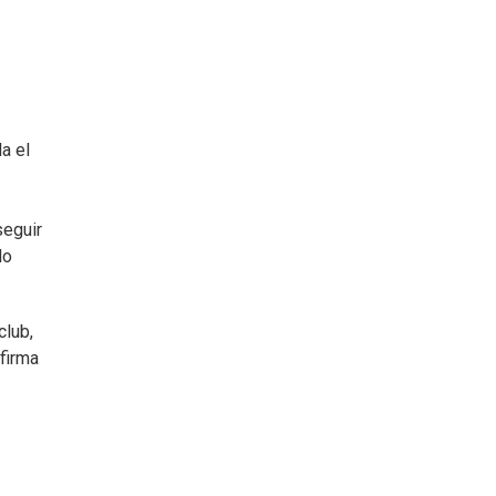
a el
seguir
lo
club,
afirma