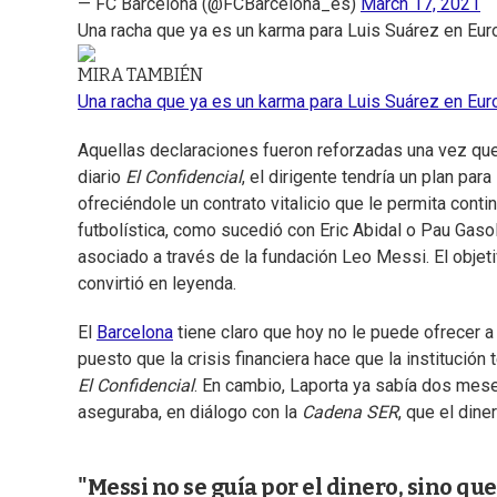
— FC Barcelona (@FCBarcelona_es)
March 17, 2021
Una racha que ya es un karma para Luis Suárez en Eur
MIRA TAMBIÉN
Una racha que ya es un karma para Luis Suárez en Eur
Aquellas declaraciones fueron reforzadas una vez qu
diario
El Confidencial
, el dirigente tendría un plan par
ofreciéndole un contrato vitalicio que le permita cont
futbolística, como sucedió con Eric Abidal o Pau Gasol.
asociado a través de la fundación Leo Messi. El objetiv
convirtió en leyenda.
El
Barcelona
tiene claro que hoy no le puede ofrecer 
puesto que la crisis financiera hace que la institució
El Confidencial
. En cambio, Laporta ya sabía dos mese
aseguraba, en diálogo con la
Cadena SER
, que el dine
"Messi no se guía por el dinero, sino q