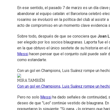
En ese sentido, el pasado 7 de marzo es un día clave
abandonar al equipo catalán: el Barcelona celebró elecc
rosarino se involucró en la política del club al asistir
acto de compromiso en un momento clave evidencia su
Sobre todo, después de que se conociera que
Joan L
ser elegido por los socios blaugranas. Laporta fue el 
en la que obtuvo el único sextete de su historia en el a
Messi
hacen pensar que el conjunto culé puede salir d
como estandarte.
Con un gol en Champions, Luis Suárez rompe un hechiz
MIRA TAMBIÉN
Con un gol en Champions, Luis Suárez rompe un hechiz
Pero no solo
Messi
ha dado señales de continuidad, s
deseo de que "Leo" continúe vestido de blaugrana. En 
preguntaron lo siguiente: "Si gana, ¿lo primero que ha