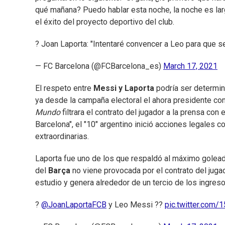
qué mañana? Puedo hablar esta noche, la noche es lar
el éxito del proyecto deportivo del club.
? Joan Laporta: "Intentaré convencer a Leo para que 
— FC Barcelona (@FCBarcelona_es)
March 17, 2021
El respeto entre
Messi y Laporta
podría ser determin
ya desde la campaña electoral el ahora presidente co
Mundo
filtrara el contrato del jugador a la prensa con el 
Barcelona", el "10" argentino inició acciones legales c
extraordinarias.
Laporta fue uno de los que respaldó al máximo golead
del
Barça
no viene provocada por el contrato del jugad
estudio y genera alrededor de un tercio de los ingreso
?
@JoanLaportaFCB
y Leo Messi ??
pic.twitter.com/