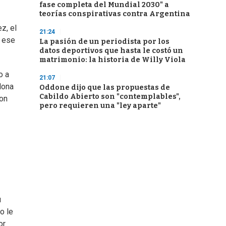
fase completa del Mundial 2030" a
teorías conspirativas contra Argentina
z, el
21:24
e ese
La pasión de un periodista por los
datos deportivos que hasta le costó un
matrimonio: la historia de Willy Viola
o a
21:07
lona
Oddone dijo que las propuestas de
Cabildo Abierto son "contemplables",
con
pero requieren una "ley aparte"
u
o le
or