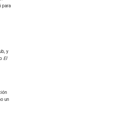
i para
ub, y
io
El
ción
o un