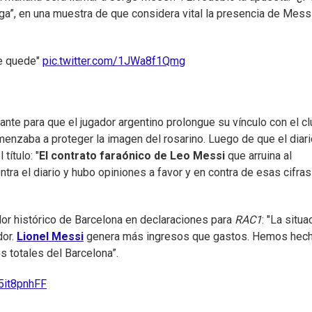
ga”, en una muestra de que considera vital la presencia de Mess
se quede"
pic.twitter.com/1JWa8f1Qmg
ante para que el jugador argentino prolongue su vínculo con el cl
menzaba a proteger la imagen del rosarino. Luego de que el diar
título: "
El contrato faraónico de Leo Messi
que arruina al
ontra el diario y hubo opiniones a favor y en contra de esas cifras
or histórico de Barcelona en declaraciones para
RAC1
: "La situa
or.
Lionel Messi
genera más ingresos que gastos. Hemos hech
s totales del Barcelona”.
15it8pnhFF