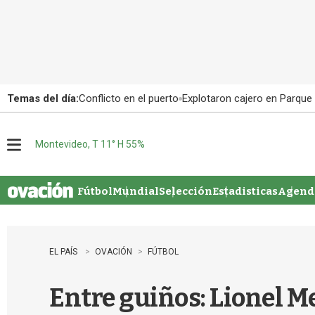
Temas del día:
Conflicto en el puerto
Explotaron cajero en Parque
Montevideo, T 11° H 55%
M
e
n
u
Fútbol
Mundial
Selección
Estadisticas
Agenda
EL PAÍS
OVACIÓN
FÚTBOL
Entre guiños: Lionel M