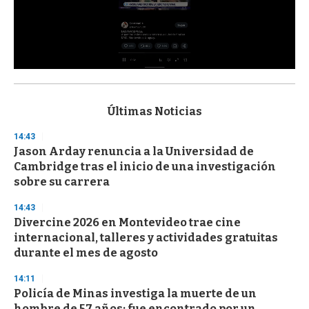
0
s
e
c
Últimas Noticias
o
n
14:43
d
Jason Arday renuncia a la Universidad de
s
o
Cambridge tras el inicio de una investigación
f
sobre su carrera
3
3
s
14:43
e
Divercine 2026 en Montevideo trae cine
c
internacional, talleres y actividades gratuitas
o
n
durante el mes de agosto
d
s
14:11
Policía de Minas investiga la muerte de un
hombre de 57 años: fue encontrado por un