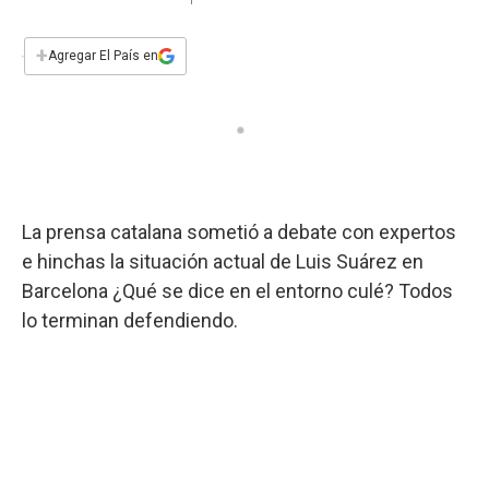
a
h
w
i
m
a
c
a
i
n
a
e
t
t
k
i
+
Agregar El País en
b
s
t
e
l
o
A
e
d
o
p
r
I
k
p
n
La prensa catalana sometió a debate con expertos
e hinchas la situación actual de Luis Suárez en
Barcelona ¿Qué se dice en el entorno culé? Todos
lo terminan defendiendo.