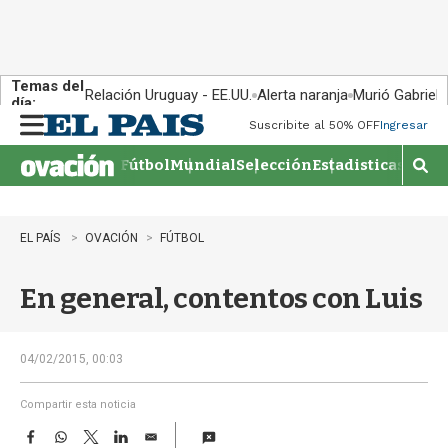
Temas del
Relación Uruguay - EE.UU.
Alerta naranja
Murió Gabriel 
día:
Suscribite al 50% OFF
Ingresar
M
e
Fútbol
Mundial
Selección
Estadisticas
Agen
n
M
u
o
s
t
EL PAÍS
OVACIÓN
FÚTBOL
r
a
En general, contentos con Luis
r
b
�
s
04/02/2015, 00:03
q
u
Compartir esta noticia
e
F
W
T
L
E
d