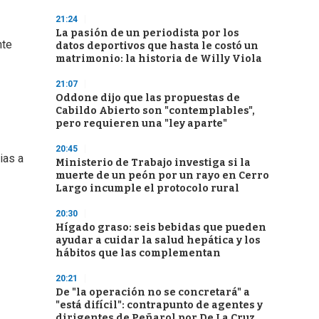
21:24
La pasión de un periodista por los
nte
datos deportivos que hasta le costó un
matrimonio: la historia de Willy Viola
21:07
Oddone dijo que las propuestas de
Cabildo Abierto son "contemplables",
pero requieren una "ley aparte"
20:45
ias a
Ministerio de Trabajo investiga si la
muerte de un peón por un rayo en Cerro
Largo incumple el protocolo rural
20:30
Hígado graso: seis bebidas que pueden
ayudar a cuidar la salud hepática y los
hábitos que las complementan
20:21
De "la operación no se concretará" a
"está difícil": contrapunto de agentes y
dirigentes de Peñarol por De La Cruz