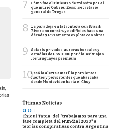
7
Cómo fue el siniestro de tránsito por el
que murió Gabriel Rossi, secretario
general de Drogas
8
La paradoja en la frontera con Brasil:
Rivera no construye edificios hace una
década y Livramento explota con obras
9
Safaris privados, auroras boreales y
estadías de US$ 3.000 por día: así viajan
los uruguayos premium
10
Cesó la alerta amarilla por vientos
fuertes y persistentes que abarcaba
desde Montevideo hasta el Chuy
sin,
orias
Últimas Noticias
21:26
Chiqui Tapia: del "trabajamos para una
fase completa del Mundial 2030" a
teorías conspirativas contra Argentina