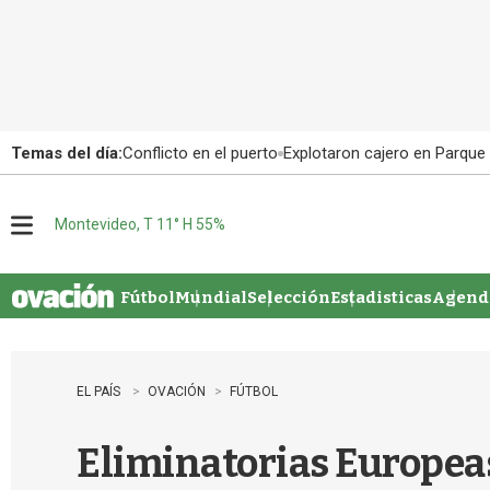
Temas del día:
Conflicto en el puerto
Explotaron cajero en Parque
Montevideo, T 11° H 55%
M
e
n
u
Fútbol
Mundial
Selección
Estadisticas
Agenda
EL PAÍS
OVACIÓN
FÚTBOL
Eliminatorias Europeas