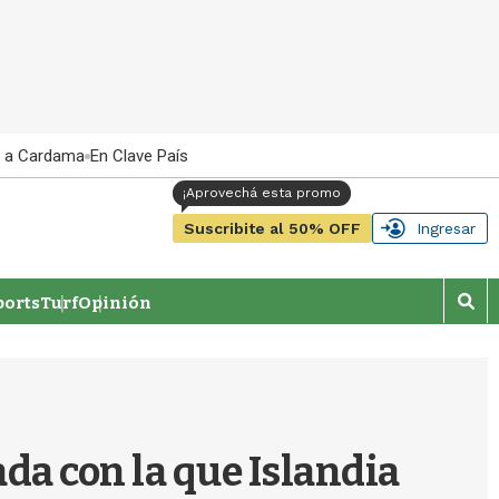
 a Cardama
En Clave País
Suscribite al 50% OFF
Ingresar
orts
Turf
Opinión
M
o
s
t
r
a
r
da con la que Islandia
b
�