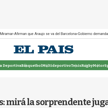
 Miramar
Afirman que Araujo se va del Barcelona
Gobierno demanda
 Deportiva
Básquetbol
Multideportivo
Tenis
Rugby
MotorSp
: mirá la sorprendente juga