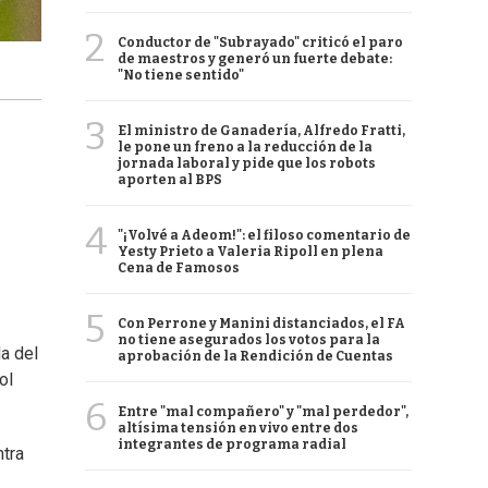
2
Conductor de "Subrayado" criticó el paro
de maestros y generó un fuerte debate:
"No tiene sentido"
3
El ministro de Ganadería, Alfredo Fratti,
le pone un freno a la reducción de la
jornada laboral y pide que los robots
aporten al BPS
4
"¡Volvé a Adeom!": el filoso comentario de
Yesty Prieto a Valeria Ripoll en plena
Cena de Famosos
5
Con Perrone y Manini distanciados, el FA
no tiene asegurados los votos para la
da del
aprobación de la Rendición de Cuentas
ol
6
Entre "mal compañero" y "mal perdedor",
altísima tensión en vivo entre dos
integrantes de programa radial
ntra