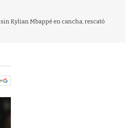
s
q
u
e
s, sin Kylian Mbappé en cancha, rescató
d
a
 en