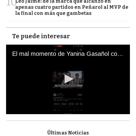
10
Leo Jaime: de la marca que alcanzó en
apenas cuatro partidos en Peñarol al MVP de
la final con más que gambetas
Te puede interesar
El mal momento de Yanina Gasañol con un hincha argentino en "Subrayado"
0
s
e
c
Últimas Noticias
o