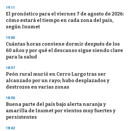
n
19:11
d
El pronóstico para el viernes 7 de agosto de 2026:
s
o
cómo estará el tiempo en cada zona del país,
f
según Inumet
3
3
s
19:00
e
Cuántas horas conviene dormir después de los
c
60 años y por qué el descanso sigue siendo clave
o
n
para la salud
d
s
18:57
Peón rural murió en Cerro Largo tras ser
alcanzado por un rayo; hubo desplazados y
destrozos en varias zonas
18:50
Buena parte del país bajo alerta naranja y
amarilla de Inumet por vientos muy fuertes y
persistentes
18:42