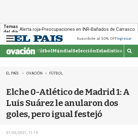
Temas
Alerta roja
Preocupaciones en INR
Bañados de Carrasco
del día:
Suscribite al 50% OFF
Ingresar
M
e
Fútbol
Mundial
Selección
Estadisticas
Agen
n
M
u
o
s
t
EL PAÍS
OVACIÓN
FÚTBOL
r
a
Elche 0-Atlético de Madrid 1: A
r
b
Luis Suárez le anularon dos
�
s
goles, pero igual festejó
q
u
e
d
01/05/2021, 11:19