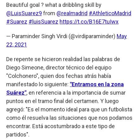
Beautiful goal ? what a dribbling skill by
@LuisSuarez9
from
@realmadrid
#AthleticoMadrid
#Suarez
#luisSuarez
https://t.co/B16E7tuIwx
— Paraminder Singh Virdi (@virdiparaminder)
May
22, 2021
De repente se hicieron realidad las palabras de
Diego Simeone, director técnico del equipo
"Colchonero", quien dos fechas atrás había
manifestado lo siguiente:
"Entramos en la zona
Suárez"
, en referencia a la importancia de sumar
puntos en el tramo final del certamen. Y luego
agregó: "Es el momento ideal para que un futbolista
como él resuelva las situaciones que nos podamos
encontrar. Está acostumbrado a este tipo de
partidos".