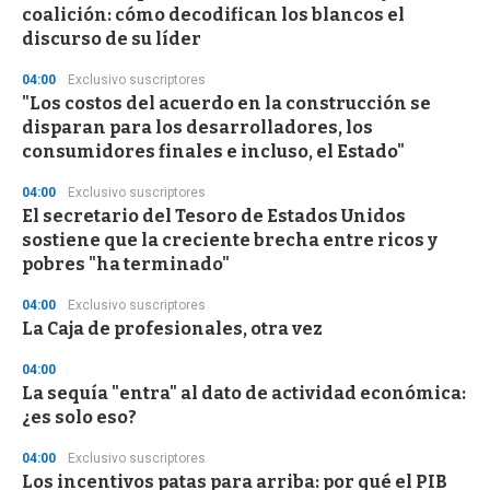
coalición: cómo decodifican los blancos el
o
n
discurso de su líder
d
s
04:00
Exclusivo suscriptores
"Los costos del acuerdo en la construcción se
disparan para los desarrolladores, los
consumidores finales e incluso, el Estado"
04:00
Exclusivo suscriptores
El secretario del Tesoro de Estados Unidos
sostiene que la creciente brecha entre ricos y
pobres "ha terminado"
04:00
Exclusivo suscriptores
La Caja de profesionales, otra vez
04:00
La sequía "entra" al dato de actividad económica:
¿es solo eso?
04:00
Exclusivo suscriptores
Los incentivos patas para arriba: por qué el PIB