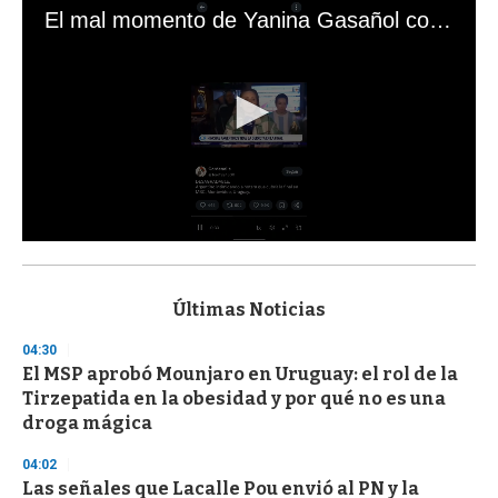
El mal momento de Yanina Gasañol con un hincha argentino en "Subrayado"
0
s
e
c
Últimas Noticias
o
n
04:30
d
El MSP aprobó Mounjaro en Uruguay: el rol de la
s
o
Tirzepatida en la obesidad y por qué no es una
f
droga mágica
3
3
s
04:02
e
Las señales que Lacalle Pou envió al PN y la
c