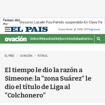
Temas del
Discurso Lacalle Pou
Partido suspendido
En Clave País
día:
Suscribite al 50% OFF
Ingresar
M
e
Fútbol
Mundial
Selección
Estadisticas
Agen
n
M
u
o
s
t
EL PAÍS
OVACIÓN
FÚTBOL
r
a
El tiempo le dio la razón a
r
b
Simeone: la "zona Suárez" le
�
s
dio el título de Liga al
q
u
"Colchonero"
e
d